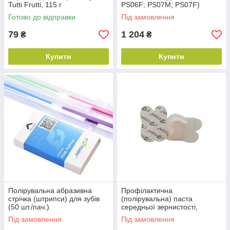
Tutti Frutti, 115 г
PS06F; PS07M; PS07F)
Готово до відправки
Під замовлення
79
1 204
₴
₴
Купити
Купити
Полірувальна абразивна
Профілактична
стрічка (штрипси) для зубів
(полірувальна) паста
(50 шт./пач.)
середньої зернистості,
апельсин (50 шт./пач.)
Під замовлення
Під замовлення