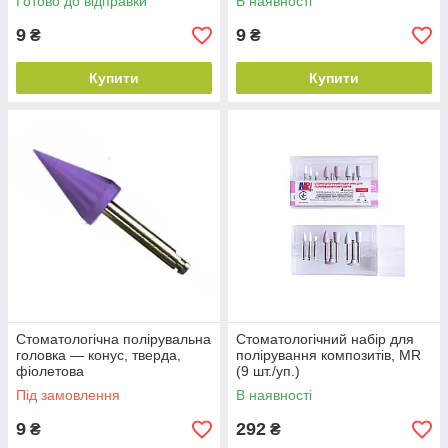
Готово до відправки
В наявності
9
9
₴
₴
Купити
Купити
Стоматологічна полірувальна
Стоматологічний набір для
головка — конус, тверда,
полірування композитів, MR
фіолетова
(9 шт./уп.)
Під замовлення
В наявності
9
292
₴
₴