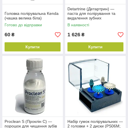
Detartrine (Детартрин) —
Головка полірувальна Kenda
паста для полірування та
(чашка велика біла)
видалення зубних
відкладень, 45 г, Septodont
Готово до відправки
В наявності
60
1 626
₴
₴
Купити
Купити
Proclean S (Проклін С) —
Набір гумок полірувальних —
порошок для чищення зубів
2 головки + 2 диски (PS06M;