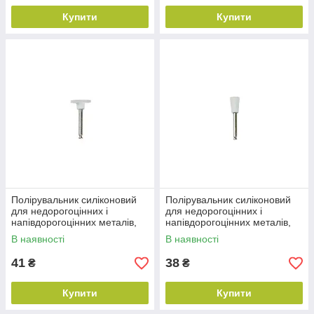
Купити
Купити
Полірувальник силіконовий
Полірувальник силіконовий
для недорогоцінних і
для недорогоцінних і
напівдорогоцінних металів,
напівдорогоцінних металів,
диск, 10х1.8 мм, MR
чаша маленька, 6х9.5 мм,
В наявності
В наявності
MR
41
38
₴
₴
Купити
Купити