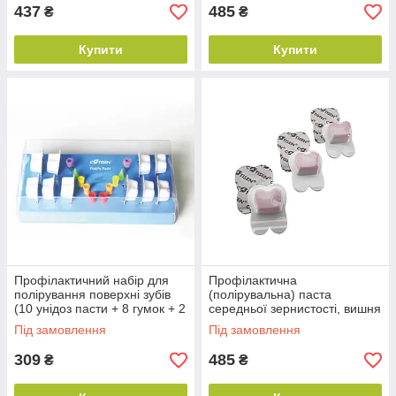
437
485
₴
₴
Купити
Купити
Профілактичний набір для
Профілактична
полірування поверхні зубів
(полірувальна) паста
(10 унідоз пасти + 8 гумок + 2
середньої зернистості, вишня
щіточки полірувальні)
(50 шт./пач.)
Під замовлення
Під замовлення
309
485
₴
₴