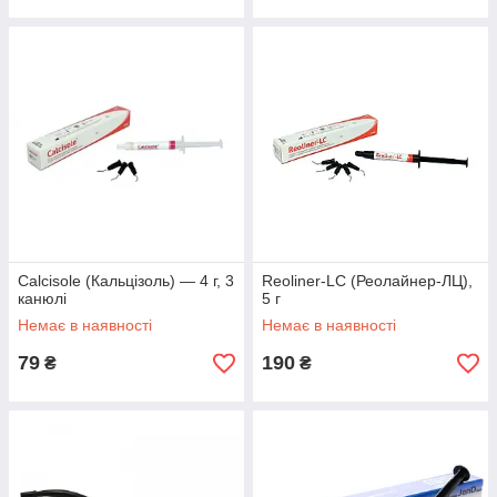
Calcisole (Кальцізоль) — 4 г, 3
Reoliner-LC (Реолайнер-ЛЦ),
канюлі
5 г
Немає в наявності
Немає в наявності
79
190
₴
₴