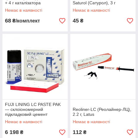
+ 4 г каталізатора
Saturol (Сатурол), 3 г
Немає в наявності
Немає в наявності
68
45
₴/комплект
₴
FUJI LINING LC PASTE PAK
— склоіономерний
Reoliner-LC (Реолайнер-ЛЦ),
підкладковий цемент
2.2 г, Latus
світлового затвердіння,
Немає в наявності
Немає в наявності
картридж 7 г
6 198
112
₴
₴