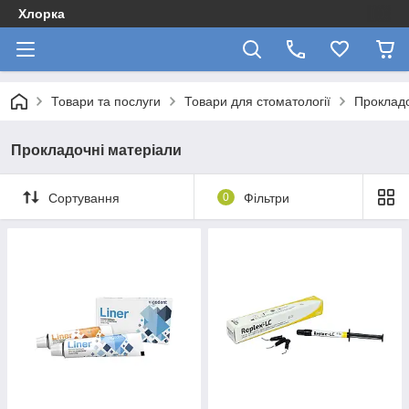
Хлорка
Товари та послуги
Товари для стоматології
Прокладо
Прокладочні матеріали
Сортування
0
Фільтри