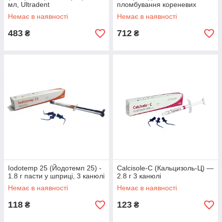
мл, Ultradent
пломбування кореневих
каналів, 2.2 г
Немає в наявності
Немає в наявності
483
712
₴
₴
Iodotemp 25 (Йодотемп 25) -
Calcisole-C (Кальцизоль-Ц) —
1.8 г пасти у шприці, 3 канюлі
2.8 г 3 канюлі
Немає в наявності
Немає в наявності
118
123
₴
₴