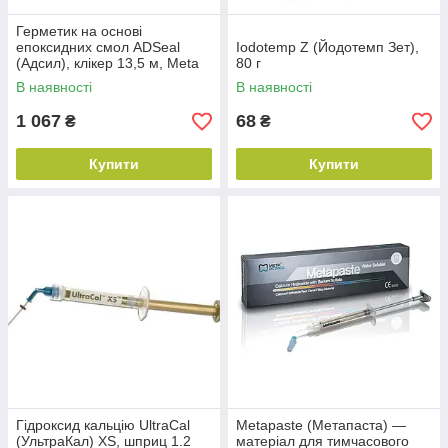
Герметик на основі
епоксидних смол ADSeal
Iodotemp Z (Йодотемп Зет),
(Адсил), клікер 13,5 м, Meta
80 г
Biomed
В наявності
В наявності
1 067
68
₴
₴
Купити
Купити
Гідроксид кальцію UltraCal
Metapaste (Метапаста) —
(УльтраКал) XS, шприц 1.2
матеріал для тимчасового