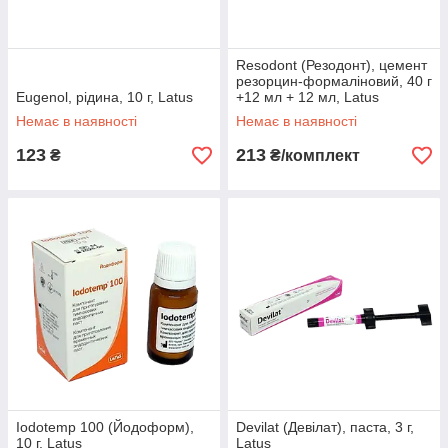
Resodont (Резодонт), цемент
резорцин-формаліновий, 40 г
Eugenol, рідина, 10 г, Latus
+12 мл + 12 мл, Latus
Немає в наявності
Немає в наявності
123
213
₴
₴/комплект
Iodotemp 100 (Йодоформ),
Devilat (Девілат), паста, 3 г,
10 г, Latus
Latus