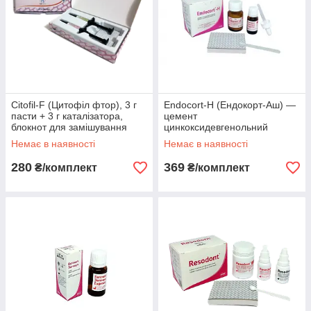
Citofil-F (Цитофіл фтор), 3 г
Endocort-Н (Ендокорт-Аш) —
пасти + 3 г каталізатора,
цемент
блокнот для замішування
цинкоксидевгенольний
Немає в наявності
Немає в наявності
280
369
₴/комплект
₴/комплект