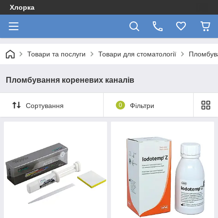
Хлорка
Товари та послуги
Товари для стоматології
Пломбува
Пломбування кореневих каналів
Сортування
0
Фільтри