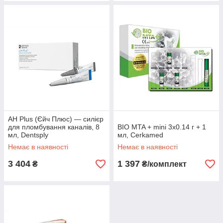
AH Plus (Єйч Плюс) — силієр
для пломбування каналів, 8
BIO MTA + mini 3x0.14 г + 1
мл, Dentsply
мл, Cerkamed
Немає в наявності
Немає в наявності
3 404
1 397
₴
₴/комплект