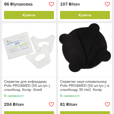
96
107
₴/упаковка
₴/пач
Купити
Купити
Серветки для кофердаму
Серветки чаші-плювальниці
Polix PRO&MED (50 шт./уп.),
Polix PRO&MED (50 шт./уп.) зі
спанбонд. Колір: білий
спанбонду 30 г/м2. Колір:
чорний
В наявності
В наявності
204
81
₴/пач
₴/пач