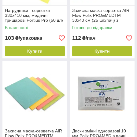
Нагрудники - серветки
Захисна маска-серветка AIR
330х410 мм, медичні
Flow Polix PRO&MEDTM
тришарові Fortius Pro (50 шт/
30х40 см (25 шт./пач) з
пач), Жовті
ламінованого спобонд,
В наявності
Готово до відправки
блакитний
103
112
₴/упаковка
₴/пач
Купити
Купити
Захисна маска-серветка AIR
Диски змінні одноразові 10
Flow Polix PRO&MEDTM
мм Polix PRO&MED в пачці