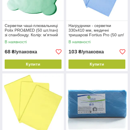
Серветки чаші-плювальниці
Нагрудники - серветки
Polix PRO&MED (50 шт./пач)
330х410 мм, медичні
зі спанбонду. Колір: м'ятний
тришарові Fortius Pro (50 шт/
пач), Блакитні
В наявності
В наявності
68
103
₴/упаковка
₴/упаковка
Купити
Купити