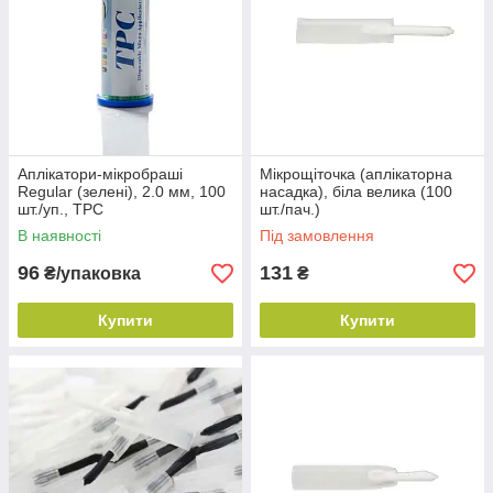
Аплікатори-мікробраші
Мікрощіточка (аплікаторна
Regular (зелені), 2.0 мм, 100
насадка), біла велика (100
шт./уп., TPC
шт./пач.)
В наявності
Під замовлення
96
131
₴/упаковка
₴
Купити
Купити