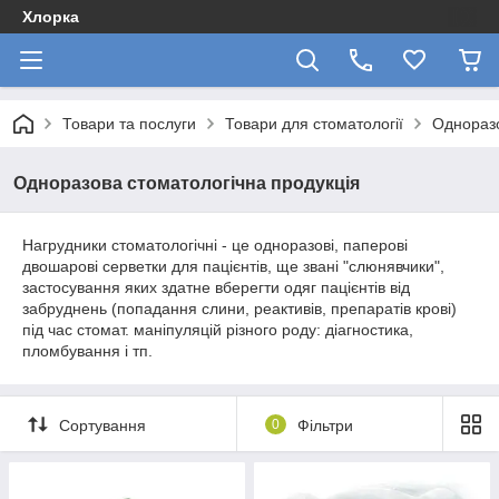
Хлорка
Товари та послуги
Товари для стоматології
Одноразо
Одноразова стоматологічна продукція
Нагрудники стоматологічні - це одноразові, паперові
двошарові серветки для пацієнтів, ще звані "слюнявчики",
застосування яких здатне вберегти одяг пацієнтів від
забруднень (попадання слини, реактивів, препаратів крові)
під час стомат. маніпуляцій різного роду: діагностика,
пломбування і тп.
Сортування
0
Фільтри