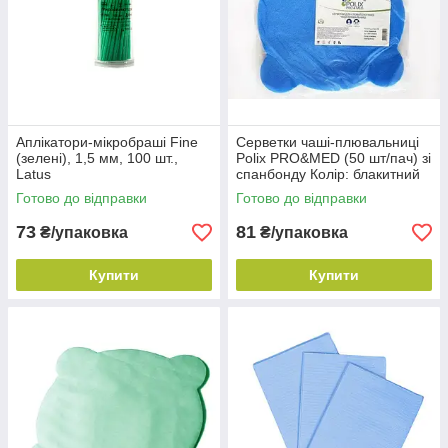
Аплікатори-мікробраші Fine
Серветки чаші-плювальниці
(зелені), 1,5 мм, 100 шт.,
Polix PRO&MED (50 шт/пач) зі
Latus
спанбонду Колір: блакитний
Готово до відправки
Готово до відправки
73
81
₴/упаковка
₴/упаковка
Купити
Купити