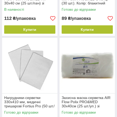
30х40 см (25 шт./пач) зі
(30 шт.). Колір: блакитний
спанбонду Колір: різнобарвні
В наявності
Готово до відправки
112
89
₴/упаковка
₴/упаковка
Купити
Купити
Нагрудники-серветки
Захисна маска-серветка AIR
330х410 мм, медичні
Flow Polix PRO&MED
тришарові Fortius Pro (50 шт./
30х40см (25 шт./уп.) зі
пач.), Білі
спанлейсу. Колір: білий
Готово до відправки
Готово до відправки