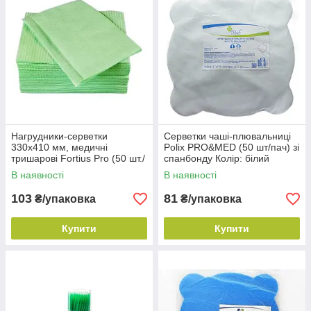
Нагрудники-серветки
Серветки чаші-плювальниці
330х410 мм, медичні
Polix PRO&MED (50 шт/пач) зі
тришарові Fortius Pro (50 шт./
спанбонду Колір: білий
пач.), Салатові
В наявності
В наявності
103
81
₴/упаковка
₴/упаковка
Купити
Купити