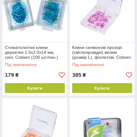
Стоматологічні клини
Клини силіконові прозорі
дерев'яні 1.5х2.0х14 мм,
(світлопровідні) великі
сині, Cotisen (100 шт./пач.)
(розмір L), фіолетові, Cotisen
(50 шт./пач.)
Під замовлення
Під замовлення
179
385
₴
₴
Купити
Купити