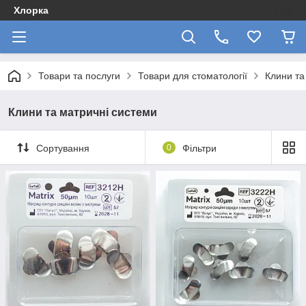
Хлорка
Товари та послуги
Товари для стоматології
Клини та
Клини та матричні системи
Сортування
0
Фільтри