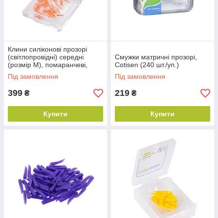
Клини силіконові прозорі
(світлопровідні) середні
Смужки матричні прозорі,
(розмір M), помаранчеві,
Cotisen (240 шт./уп.)
Cotisen (50 шт./пач.)
Під замовлення
Під замовлення
399
219
₴
₴
Купити
Купити