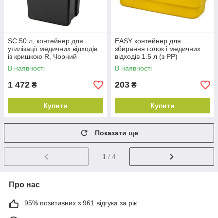
SC 50 л, контейнер для
EASY контейнер для
утилізації медичних відходів
збирання голок і медичних
із кришкою R, Чорний
відходів 1.5 л (з PP)
В наявності
В наявності
1 472
203
₴
₴
Купити
Купити
Показати ще
1
/ 4
Про нас
95% позитивних з 961 відгука за рік