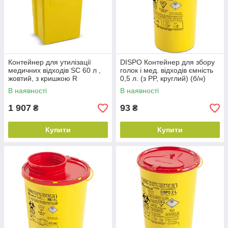
Контейнер для утилізації
DISPO Контейнер для збору
медичних відходів SC 60 л ,
голок і мед. відходів ємність
жовтий, з кришкою R
0,5 л. (з PP, круглий) (б/н)
(багаторазовий) (б/н)
В наявності
В наявності
1 907
93
₴
₴
Купити
Купити