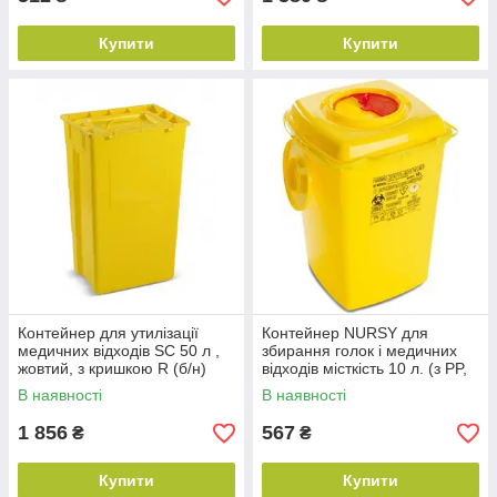
Купити
Купити
Контейнер для утилізації
Контейнер NURSY для
медичних відходів SC 50 л ,
збирання голок і медичних
жовтий, з кришкою R (б/н)
відходів місткість 10 л. (з PP,
квадратний)
В наявності
В наявності
1 856
567
₴
₴
Купити
Купити