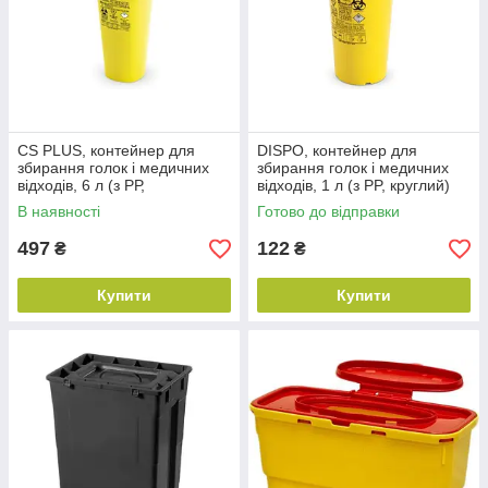
CS PLUS, контейнер для
DISPO, контейнер для
збирання голок і медичних
збирання голок і медичних
відходів, 6 л (з РР,
відходів, 1 л (з PP, круглий)
квадратний)
В наявності
Готово до відправки
497
122
₴
₴
Купити
Купити