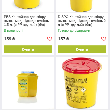
PBS Контейнер для збору
DISPO Контейнер для збору
голок і мед. відходів ємність
голок і мед. відходів ємність 2
1,5 л. (з PP, круглий) (б/н)
л (з PP, круглий) (б/н)
В наявності
Готово до відправки
159
157
₴
₴
Купити
Купити