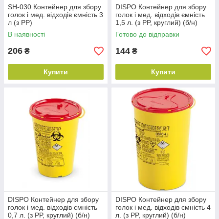
SH-030 Контейнер для збору
DISPO Контейнер для збору
голок і мед. відходів ємність 3
голок і мед. відходів ємність
л (з PP)
1,5 л. (з PP, круглий) (б/н)
В наявності
Готово до відправки
206
144
₴
₴
Купити
Купити
DISPO Контейнер для збору
DISPO Контейнер для збору
голок і мед. відходів ємність
голок і мед. відходів ємність 4
0,7 л. (з PP, круглий) (б/н)
л. (з PP, круглий) (б/н)