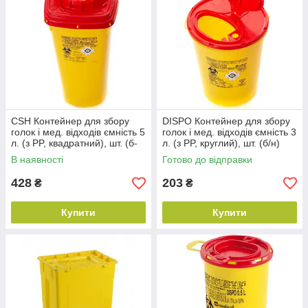
CSH Контейнер для збору
DISPO Контейнер для збору
голок і мед. відходів ємність 5
голок і мед. відходів ємність 3
л. (з PP, квадратний), шт. (б-
л. (з PP, круглий), шт. (б/н)
н)
В наявності
Готово до відправки
428
203
₴
₴
Купити
Купити