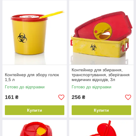
виключення можливості повторного використання. Ковпачок,
що закриває отвір ємності контейнера.
Контейнери для медичних відходів класу Б і призначені для
збору, транспортування та знищення мікробіологічних та
органічних відходів в лабораторіях, процедурних,
операційних кабінетах та інших функціональних підрозділах,
що не підлягають утилізації медичних пакетах. Ємність може
бути використана для органічних відходів, в тому числі і з
рідкою консистенцією, для утилізації бинтів, вати та інших
використаних витратних матеріалів.
Контейнер для збирання,
Контейнер для збору голок
транспортування, зберігання
1,5 л
медичних відходів, 3л
Готово до відправки
Готово до відправки
161
256
₴
₴
Купити
Купити