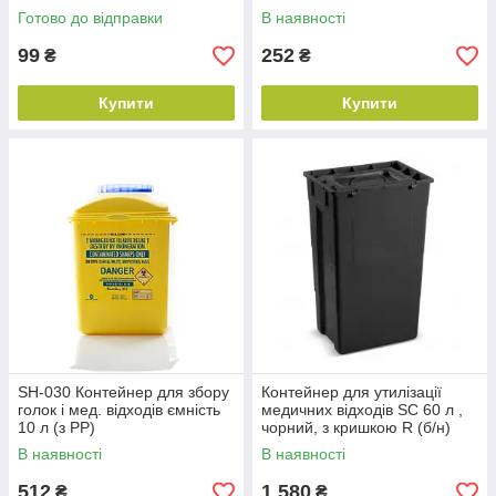
Готово до відправки
В наявності
99
252
₴
₴
Купити
Купити
SH-030 Контейнер для збору
Контейнер для утилізації
голок і мед. відходів ємність
медичних відходів SC 60 л ,
10 л (з PP)
чорний, з кришкою R (б/н)
В наявності
В наявності
512
1 580
₴
₴