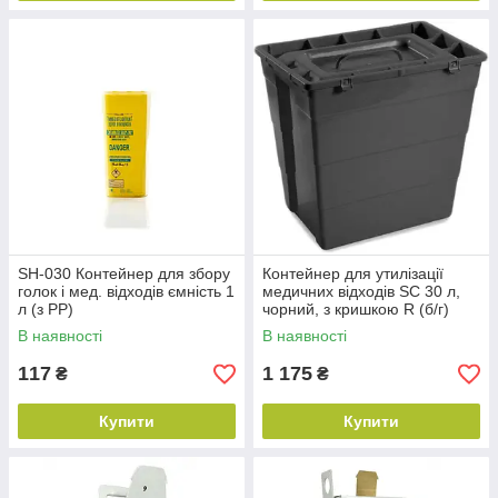
SH-030 Контейнер для збору
Контейнер для утилізації
голок і мед. відходів ємність 1
медичних відходів SC 30 л,
л (з PP)
чорний, з кришкою R (б/г)
В наявності
В наявності
117
1 175
₴
₴
Купити
Купити