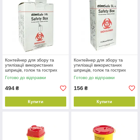
Контейнер для збору та
Контейнер для збору та
утилізації використаних
утилізації використаних
шприців, голок та гострих
шприців, голок та гострих
предметів TimSafe 10L, (з
предметів TimSafe 5L NE, (з
Готово до відправки
Готово до відправки
КАРТОНУ)
КАРТОНУ)
494
156
₴
₴
Купити
Купити