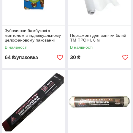
Зубочистки бамбукові з
ментолом в індивідуальному
Пергамент для випічки білий
целофановому пакованні
ТМ ПРОФІ, 6 м
(1000 шт./пач.) К-Tooth Picks
В наявності
В наявності
64
30
₴/упаковка
₴