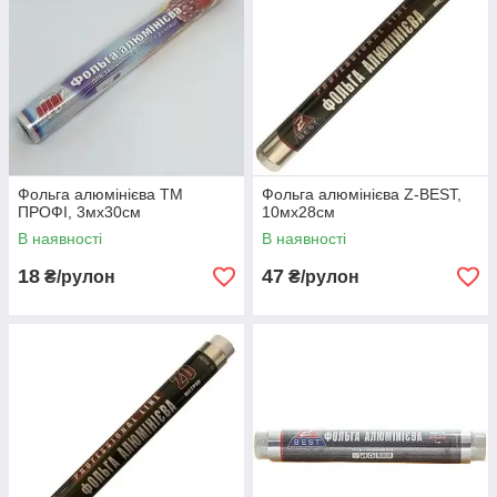
Фольга алюмінієва ТМ
Фольга алюмінієва Z-ВEST,
ПРОФІ, 3мх30см
10мх28см
В наявності
В наявності
18
47
₴/рулон
₴/рулон