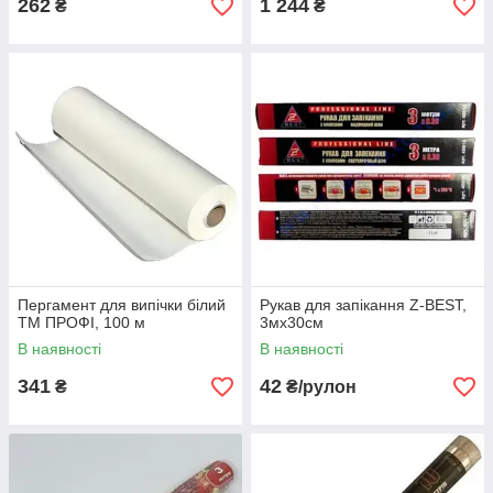
262
1 244
₴
₴
Пергамент для випічки білий
Рукав для запікання Z-BEST,
ТМ ПРОФІ, 100 м
3мх30см
В наявності
В наявності
341
42
₴
₴/рулон