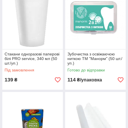
Стакани одноразові паперові
Зубочистка з освіжаючою
білі PRO service, 340 мл (50
ниткою ТМ "Манорм" (50 шт./
шт./уп.)
уп.)
Під замовлення
Готово до відправки
139
114
₴
₴/упаковка