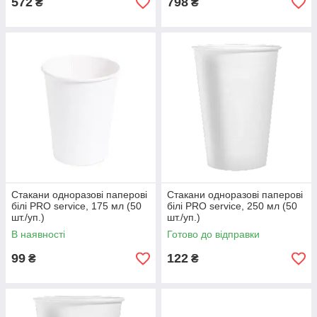
572
798
₴
₴
Стакани одноразові паперові
Стакани одноразові паперові
білі PRO service, 175 мл (50
білі PRO service, 250 мл (50
шт./уп.)
шт./уп.)
В наявності
Готово до відправки
99
122
₴
₴