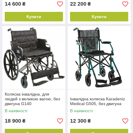
14 600
22 200
₴
₴
Купити
Купити
Коляска інвалідна, для
людей з великою вагою, без
Інвалідна коляска Karadeniz
двигуна G140
Medical G505, без двигуна
В наявності
В наявності
18 900
12 300
₴
₴