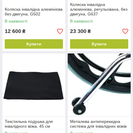
Коляска інвалідна
Коляска інвалідна алюмінієва
алюмінієва, регульована, без
без двигуна, G502
двигуна, G637
В наявності
В наявності
12 600
23 300
₴
₴
Купити
Купити
Текстильна подушка для
Металева антиперекидна
інвалідного візка, 45 см
система для інвалідних візків