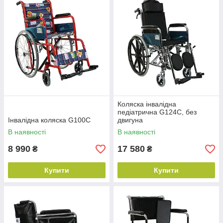
Коляска інвалідна
педіатрична G124С, без
Інвалідна коляска G100С
двигуна
В наявності
В наявності
8 990
17 580
₴
₴
Купити
Купити