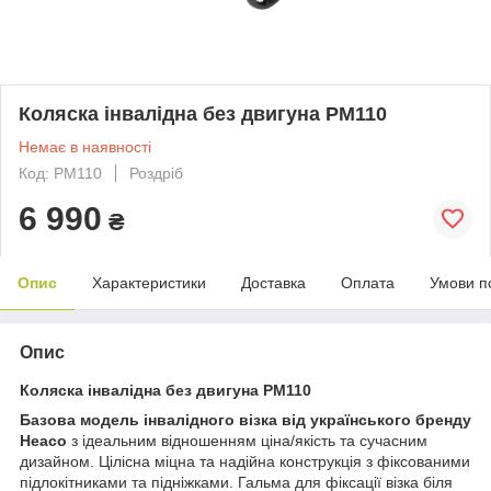
Коляска інвалідна без двигуна PM110
Немає в наявності
Код: PM110
Роздріб
6 990
₴
Опис
Характеристики
Доставка
Оплата
Умови п
Опис
Коляска інвалідна без двигуна PM110
Базова модель інвалідного візка від українського бренду
Heaco
з ідеальним відношенням ціна/якість та сучасним
дизайном. Цілісна міцна та надійна конструкція з фіксованими
підлокітниками та підніжками. Гальма для фіксації візка біля