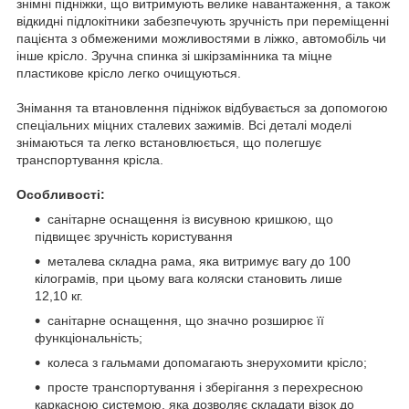
знімні підніжки, що витримують велике навантаження, а також
відкидні підлокітники забезпечують зручність при переміщенні
пацієнта з обмеженими можливостями в ліжко, автомобіль чи
інше крісло. Зручна спинка зі шкірзамінника та міцне
пластикове крісло легко очищуються.
Знімання та втановлення підніжок відбувається за допомогою
спеціальних міцних сталевих зажимів. Всі деталі моделі
знімаються та легко встановлюється, що полегшує
транспортування крісла.
Особливості:
санітарне оснащення із висувною кришкою, що
підвищеє зручність користування
металева складна рама, яка витримує вагу до 100
кілограмів, при цьому вага коляски становить лише
12,10 кг.
санітарне оснащення, що значно розширює її
функціональність;
колеса з гальмами допомагають знерухомити крісло;
просте транспортування і зберігання з перехресною
каркасною системою, яка дозволяє складати візок до