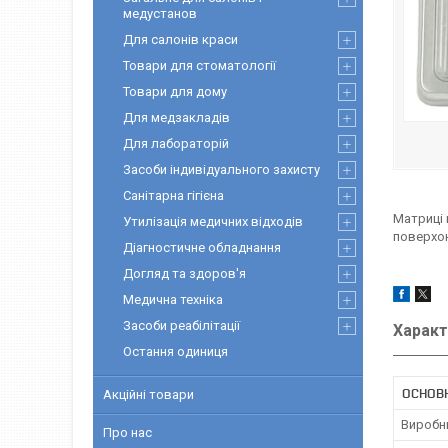
медустанов
Для салонів краси
Товари для стоматології
Товари для дому
Для медзакладів
Для лабораторій
Засоби індивідуального захисту
Санітарна гігієна
Матриці 
Утилізація медичних відходів
поверхон
Діагностичне обладнання
Догляд та здоров'я
Медична техніка
Засоби реабілітації
Характ
Остання одиниця
ОСНОВ
Акційні товари
Виробн
Про нас