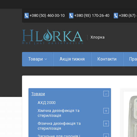
+380 (50) 460-30-10
+380 (93) 170-26-40
+380 (67)
Хлорка
Товари
Акція тижня
Контакти
Пра
Товари
АХД 2000
Хімічна дезінфекція та
стерилізація
Фізична дезінфекція та
стерилізація
Загальне для салонів і