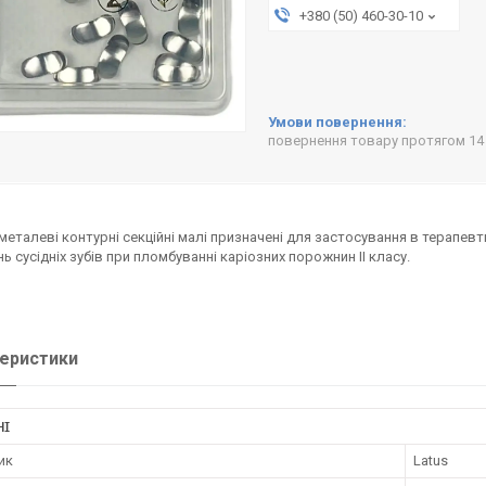
+380 (50) 460-30-10
повернення товару протягом 14
металеві контурні секційні малі призначені для застосування в терапевт
ь сусідніх зубів при пломбуванні каріозних порожнин II класу.
еристики
НІ
ик
Latus