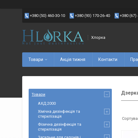
+380 (50) 460-30-10
+380 (93) 170-26-40
+380 (67)
Хлорка
Товари
Акція тижня
Контакти
Пра
Дзерка
Товари
АХД 2000
Хімічна дезінфекція та
стерилізація
Фізична дезінфекція та
стерилізація
Загальне для салонів і