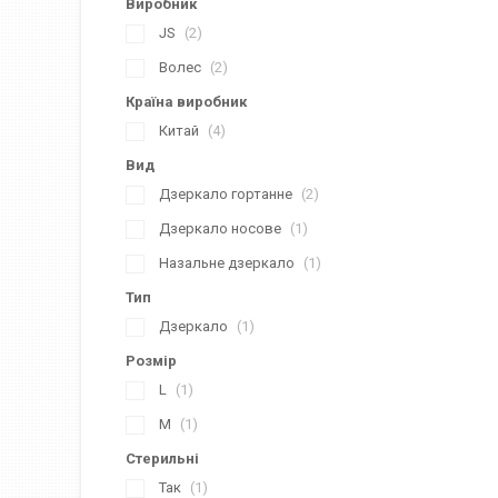
Виробник
JS
2
Волес
2
Країна виробник
Китай
4
Вид
Дзеркало гортанне
2
Дзеркало носове
1
Назальне дзеркало
1
Тип
Дзеркало
1
Розмір
L
1
М
1
Стерильні
Так
1