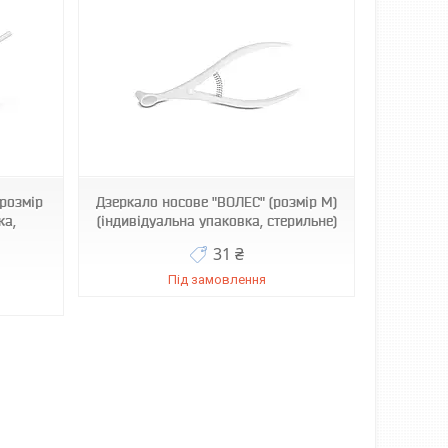
(розмір
Дзеркало носове "ВОЛЕС" (розмір M)
ка,
(індивідуальна упаковка, стерильне)
31 ₴
Під замовлення