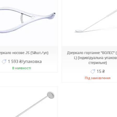
502975
502901
еркало носове JS (50шт./уп)
Дзеркало гортанне "ВОЛЕС" 
L) (індивідуальна упаков
1 593 ₴/упаковка
стерильне)
В наявності
15 ₴
Під замовлення