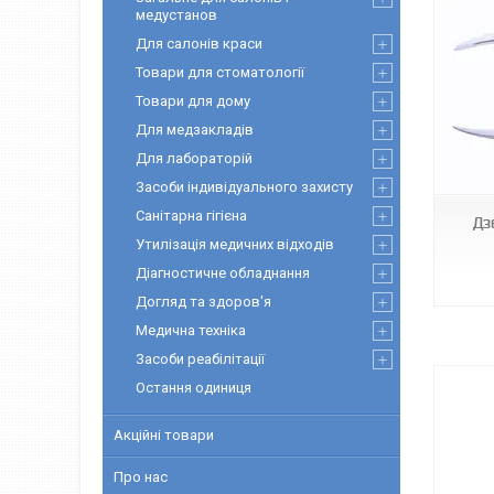
медустанов
Для салонів краси
Товари для стоматології
Товари для дому
Для медзакладів
000000081
Для лабораторій
Засоби індивідуального захисту
Санітарна гігієна
Дз
Утилізація медичних відходів
Діагностичне обладнання
Догляд та здоров'я
Медична техніка
Засоби реабілітації
Остання одиниця
Акційні товари
Про нас