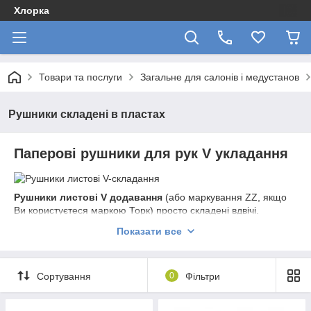
Хлорка
Товари та послуги
Загальне для салонів і медустанов
Рушники складені в пластах
Паперові рушники для рук V укладання
Рушники листові V додавання
(або маркування ZZ, якщо
Ви користуєтеся маркою Торк) просто складені вдвічі.
Свою назву цей вид складання отримав завдяки подібності з
Показати все
латинською буквою V, тільки в перевернутому вигляді. Такі
рушники листові поміщаються в диспенсер так, щоб під час
виїмки одне з них витягало наступне.
Сортування
0
Фільтри
Диспенсери у відповідності з розміром серветок бувають двох
видів – одинадцяти і тринадцяти сантиметрові. Практично у