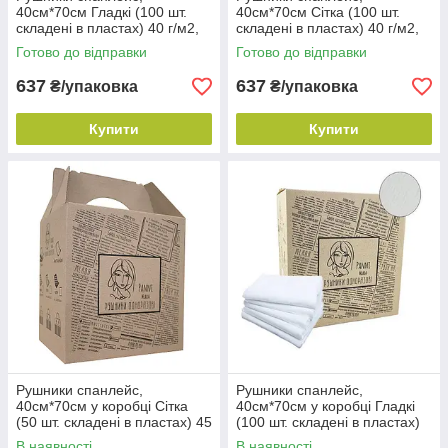
40см*70см Гладкі (100 шт.
40см*70см Сітка (100 шт.
складені в пластах) 40 г/м2,
складені в пластах) 40 г/м2,
Білі ТМ Panni Mlada
Білі ТМ Panni Mlada
Готово до відправки
Готово до відправки
637
637
₴/упаковка
₴/упаковка
Купити
Купити
Рушники спанлейс,
Рушники спанлейс,
40см*70см у коробці Сітка
40см*70см у коробці Гладкі
(50 шт. складені в пластах) 45
(100 шт. складені в пластах)
г/м2, Білі ТМ Panni Mlada
45 г/м2, Білі ТМ Panni Mlada
В наявності
В наявності