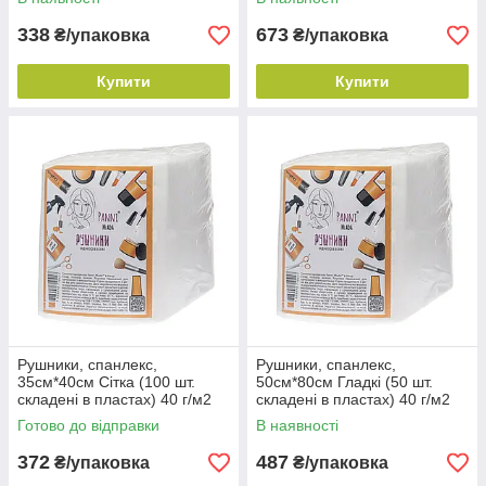
338
673
₴/упаковка
₴/упаковка
Купити
Купити
Рушники, спанлекс,
Рушники, спанлекс,
35см*40см Сітка (100 шт.
50см*80см Гладкі (50 шт.
складені в пластах) 40 г/м2
складені в пластах) 40 г/м2
ТМ Panni Mlada
ТМ Panni Mlada
Готово до відправки
В наявності
372
487
₴/упаковка
₴/упаковка