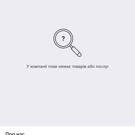
руках. Цієї температури достатньо, щоб розм'якшити
суміш до потрібної консистенції. Те ж саме можна
робити самостійно в домашніх умовах.
Крем-парафін розподіляють по шкірі рівномірними
тонкими шарами за кілька разів.
Далі робиться обгортання поліетиленом. Бажано
утеплити область чим-небудь ще. Наприклад, для рук
підійдуть всі ті ж термоварежки, які використовуються
при гарячої різновиди процедури.
Почекати 20-30 хвилин.
У компанії поки немає товарів або послуг
Зняти парафін і нанести на оброблену область крем.
Про нас