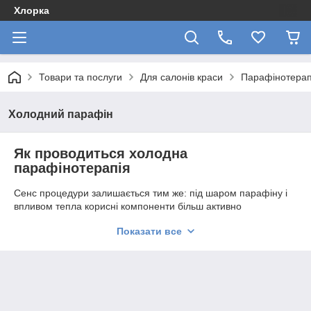
Хлорка
Товари та послуги
Для салонів краси
Парафінотерап
Холодний парафін
Як проводиться холодна
парафінотерапія
Сенс процедури залишається тим же: під шаром парафіну і
впливом тепла корисні компоненти більш активно
проникають у шкіру. Виходить інтенсивний вплив протягом
Показати все
декількох хвилин. Тому ефект, як правило, помітний відразу і
зберігається надовго.
На відміну від гарячої процедури, холодна парафінотерапія
— це нанесення особливого складу, спеціальної суміші
парафіну і крему. Проводиться вона таким чином:
Майстер бере трохи крем-парафіну і розтоплює в