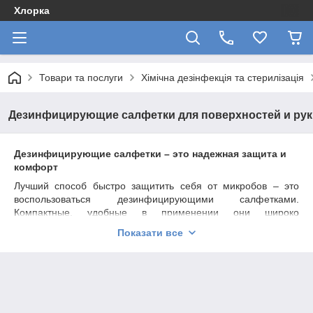
Хлорка
Товари та послуги
Хімічна дезінфекція та стерилізація
Дезинфицирующие салфетки для поверхностей и рук
Дезинфицирующие салфетки – это надежная защита и
комфорт
Лучший способ быстро защитить себя от микробов – это
воспользоваться дезинфицирующими салфетками.
Компактные, удобные в применении они широко
используются не только в лечебно-профилактических
Показати все
учреждениях, но и в быту.
Выбираем дезинфицирующие салфетки
По типу пропитки изделие выпускается двух видов:
Спиртовые – содержат изопропиловый либо