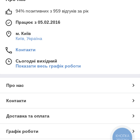
Дезінфікуючі серветки
ідеальні в побуті. Ними очищають
дверні ручки, офісні телефонні апарати, клавіатуру, дитячі
94% позитивних з 959 відгуків за рік
іграшки, смартфони та інші предмети загального
користування, що особливо важливо під час спалахів ГРВІ та
Працює з 05.02.2016
інших захворювань. Підходять для швидкої дезінфекції в
приміщеннях різного роду організацій, на підприємствах
м. Київ
громадського харчування, об'єкти спорту, торгових центрах.
Київ, Україна
Контакти
Сьогодні вихідний
Показати весь графік роботи
Про нас
Контакти
Доставка та оплата
Графік роботи
КНОПКА