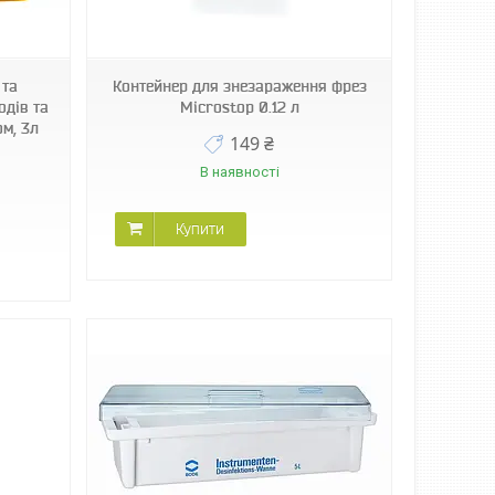
 та
Контейнер для знезараження фрез
одів та
Microstop 0.12 л
ом, 3л
149 ₴
В наявності
Купити