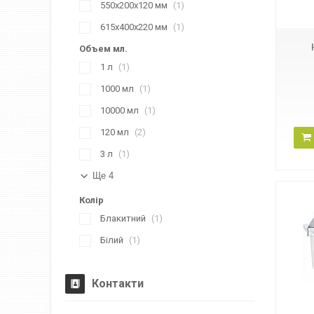
687865664
550х200х120 мм
1
615х400х220 мм
1
Объем мл.
1 л
1
1000 мл
1
10000 мл
1
120 мл
2
3 л
1
Ще 4
Колір
Блакитний
1
Білий
1
Контакти
882940