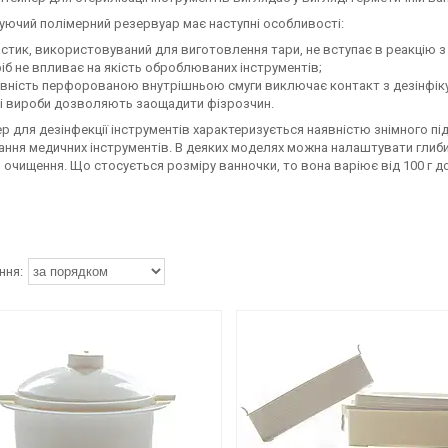
уючий полімерний резервуар має наступні особливості:
стик, використовуваний для виготовлення тари, не вступає в реакцію з
іб не впливає на якість оброблюваних інструментів;
вність перфорованою внутрішньою смуги виключає контакт з дезінфі
і вироби дозволяють заощадити фізрозчин.
р для дезінфекції інструментів характеризується наявністю знімного пі
ння медичних інструментів. В деяких моделях можна налаштувати глибин
 очищення. Що стосується розміру ванночки, то вона варіює від 100 г до