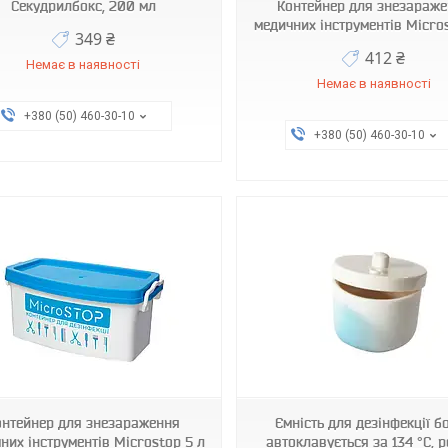
Секудрилбокс, 200 мл
Контейнер для знезараж
медичних інструментів Micros
349 ₴
412 ₴
Немає в наявності
Немає в наявності
+380 (50) 460-30-10
+380 (50) 460-30-10
BC01-W
BC01-B
онтейнер для знезараження
Ємність для дезінфекції бо
них інструментів Microstop 5 л
автоклавується за 134 °C, 