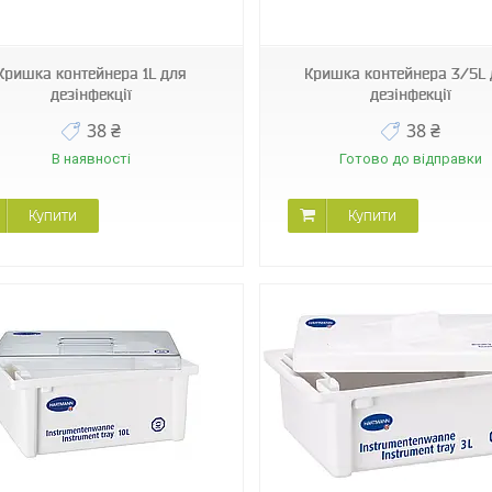
646468965
882860
Кришка контейнера 1L для
Кришка контейнера 3/5L
дезінфекції
дезінфекції
38 ₴
38 ₴
В наявності
Готово до відправки
Купити
Купити
882960
882970