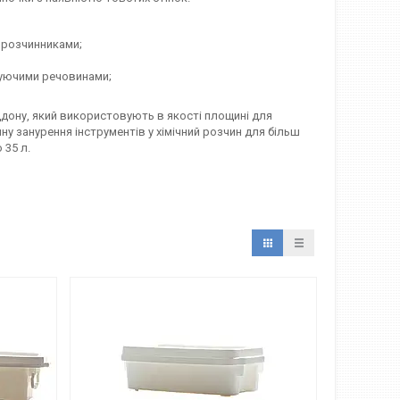
 розчинниками;
куючими речовинами;
ддону, який використовують в якості площині для
у занурення інструментів у хімічний розчин для більш
 35 л.