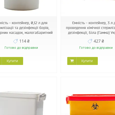
9005
994116122
ність - контейнер, 0,12 л для
Ємність - контейнер, 3 л 
илізації та дезінфекції борів,
проведення хімічної стериліз
рних насадок, малогабаритний
дезінфекції, Біла (Гамма) У
114 ₴
427 ₴
Готово до відправки
Готово до відправки
Купити
Купити