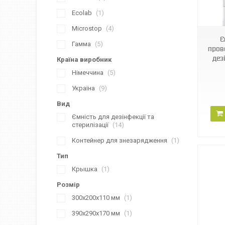
900501
Ecolab
1
Microstop
4
Є
Гамма
5
прове
дез
Країна виробник
Німеччина
5
Україна
9
Вид
Ємність для дезінфекції та
стерилізації
14
Контейнер для знезарядження
1
Тип
Крышка
1
Розмір
300х200х110 мм
1
390х290х170 мм
1