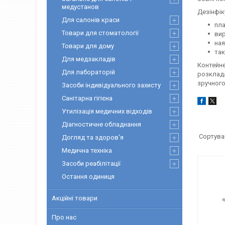
медустанов
Дезінфік
Для салонів краси
пла
Товари для стоматології
вир
ная
Товари для дому
так
Для медзакладів
Контейне
Для лабораторій
розклада
зручного
Засоби індивідуального захисту
Санітарна гігієна
Утилізація медичних відходів
Діагностичне обладнання
Догляд та здоров'я
Медична техніка
Засоби реабілітації
Остання одиниця
Акційні товари
Про нас