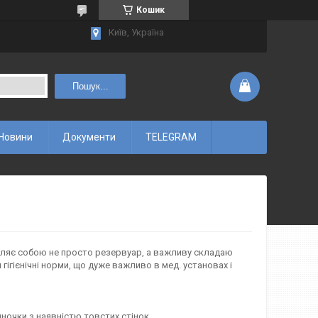
Кошик
Київ, Україна
Пошук...
Новини
Документи
TELEGRAM
 являє собою не просто резервуар, а важливу складаю
гігієнічні норми, що дуже важливо в мед. установах і
нночки з наявністю товстих стінок.