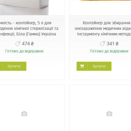
890048545
Micro-012
мність - контейнер, 5 л для
Контейнер для збирання
дення хімічної стерилізації та
знезараження медичних відх
інфекції, Біла (Гамма) Україна
інструменту хімічним метод
474 ₴
341 ₴
Готово до відправки
Готово до відправки
Купити
Купити