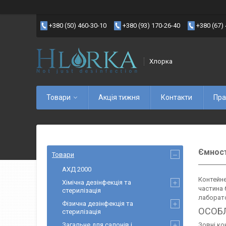
+380 (50) 460-30-10
+380 (93) 170-26-40
+380 (67)
Хлорка
Товари
Акція тижня
Контакти
Пра
Ємност
Товари
АХД 2000
Контейне
Хімічна дезінфекція та
частина 
стерилізація
лаборато
Фізична дезінфекція та
ОСОБ
стерилізація
Загальне для салонів і
Зовні ко