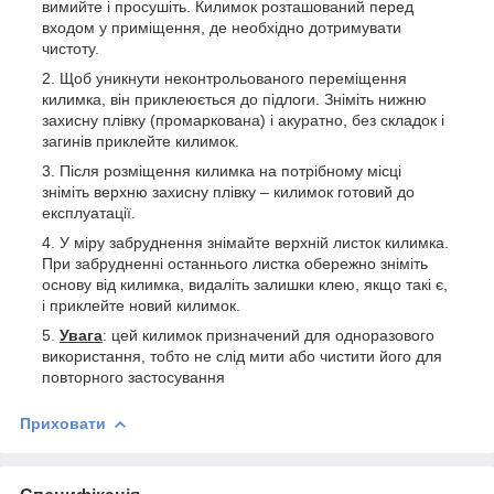
вимийте і просушіть. Килимок розташований перед
входом у приміщення, де необхідно дотримувати
чистоту.
Щоб уникнути неконтрольованого переміщення
килимка, він приклеюється до підлоги. Зніміть нижню
захисну плівку (промаркована) і акуратно, без складок і
загинів приклейте килимок.
Після розміщення килимка на потрібному місці
зніміть верхню захисну плівку – килимок готовий до
експлуатації.
У міру забруднення знімайте верхній листок килимка.
При забрудненні останнього листка обережно зніміть
основу від килимка, видаліть залишки клею, якщо такі є,
і приклейте новий килимок.
Увага
: цей килимок призначений для одноразового
використання, тобто не слід мити або чистити його для
повторного застосування
Приховати