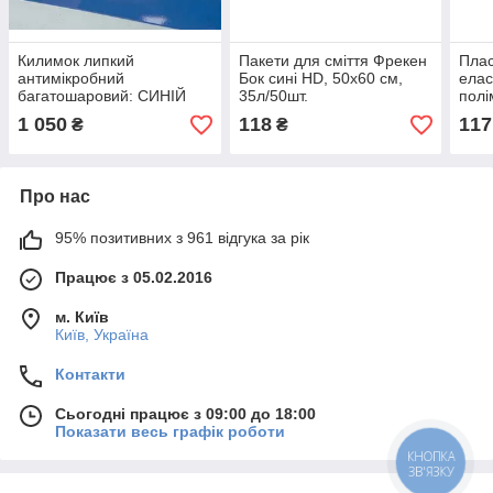
Килимок липкий
Пакети для сміття Фрекен
Плас
антимікробний
Бок сині HD, 50х60 см,
елас
багатошаровий: СИНІЙ
35л/50шт.
полі
60*90 см (30 шарів) (1 шт./
см, 
1 050
118
117
₴
₴
пач.)
Про нас
95% позитивних з 961 відгука за рік
Працює з 05.02.2016
м. Київ
Київ, Україна
Контакти
Сьогодні працює з 09:00 до 18:00
Показати весь графік роботи
КНОПКА
ЗВ'ЯЗКУ