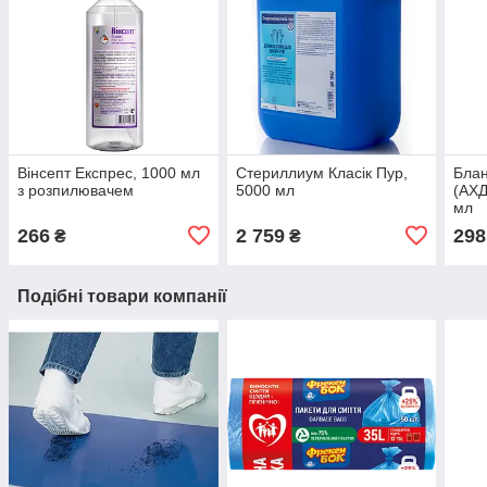
Вінсепт Експрес, 1000 мл
Стериллиум Класік Пур,
Блан
з розпилювачем
5000 мл
(АХД
мл
266
2 759
298
₴
₴
Подібні товари компанії