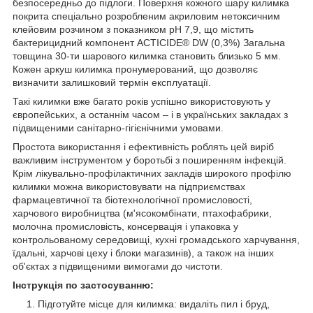
безпосередньо до підлоги. Поверхня кожного шару килимка
покрита спеціально розробленим акриловим нетоксичним
клейовим розчином з показником рН 7,9, що містить
бактерицидний компонент ACTICIDE® DW (0,3%) Загальна
товщина 30-ти шарового килимка становить близько 5 мм.
Кожен аркуш килимка пронумерований, що дозволяє
визначити залишковий термін експлуатації.
Такі килимки вже багато років успішно використовують у
європейських, а останнім часом – і в українських закладах з
підвищеними санітарно-гігієнічними умовами.
Простота використання і ефективність роблять цей виріб
важливим інструментом у боротьбі з поширенням інфекцій.
Крім лікувально-профілактичних закладів широкого профілю
килимки можна використовувати на підприємствах
фармацевтичної та біотехнологічної промисловості,
харчового виробництва (м'ясокомбінати, птахофабрики,
молочна промисловість, консервація і упаковка у
контрольованому середовищі, кухні громадського харчування,
їдальні, харчові цеху і блоки магазинів), а також на інших
об'єктах з підвищеними вимогами до чистоти.
Інструкція по застосуванню:
Підготуйте місце для килимка: видаліть пил і бруд,