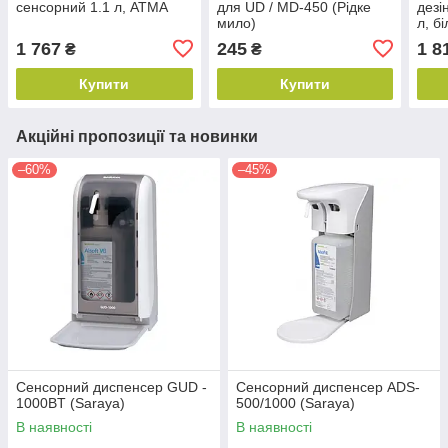
сенсорний 1.1 л, АТМА
для UD / MD-450 (Рідке
дезі
мило)
л, б
(A95
1 767
245
1 8
₴
₴
Купити
Купити
Акційні пропозиції та новинки
–60%
–45%
Сенсорний диспенсер GUD -
Сенсорний диспенсер ADS-
1000BT (Saraya)
500/1000 (Saraya)
В наявності
В наявності