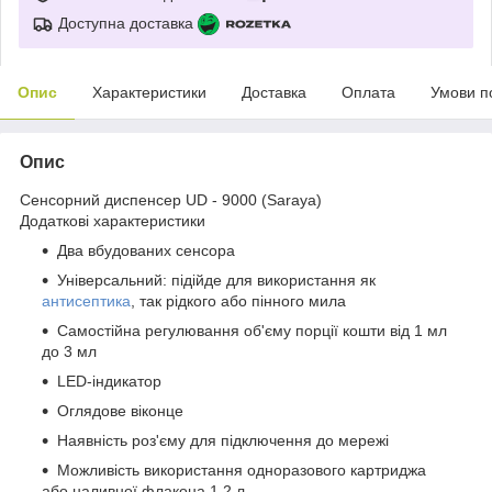
Доступна доставка
Опис
Характеристики
Доставка
Оплата
Умови п
Опис
Сенсорний диспенсер UD - 9000 (Saraya)
Додаткові характеристики
Два вбудованих сенсора
Універсальний: підійде для використання як
антисептика
, так рідкого або пінного мила
Самостійна регулювання об'єму порції кошти від 1 мл
до 3 мл
LED-індикатор
Оглядове віконце
Наявність роз'єму для підключення до мережі
Можливість використання одноразового картриджа
або наливної флакона 1.2 л