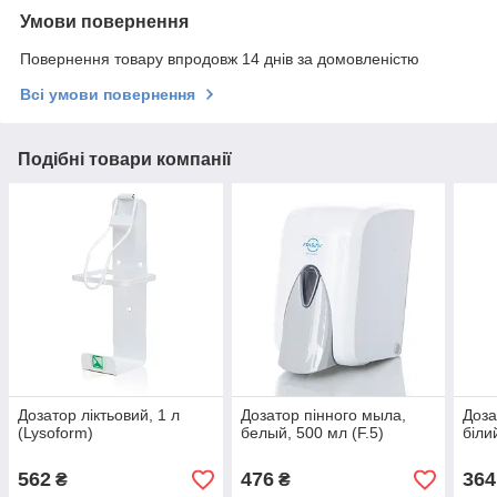
Умови повернення
Повернення товару впродовж 14 днів за домовленістю
Всі умови повернення
Подібні товари компанії
Дозатор ліктьовий, 1 л
Дозатор пінного мыла,
Доза
(Lysoform)
белый, 500 мл (F.5)
біли
562
476
364
₴
₴