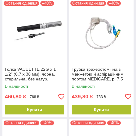
Остання одиниця
–40%
Остання одиниця
–40%
Голка VACUETTE 22G х 1
Трубка трахеостомічна з
1/2" (0.7 х 38 мм), чорна,
манжетою й аспіраційним
стерильна, без натур.
портом MEDICARE, р. 7.5
каучукового латексу (100 шт./
В наявності
В наявності
уп.)
460,80
439,80
₴
₴
768 ₴
733 ₴
Купити
Купити
Остання одиниця
–40%
Остання одиниця
–40%