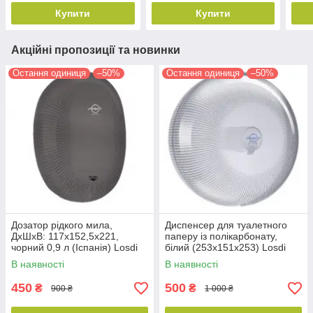
Купити
Купити
Акційні пропозиції та новинки
Остання одиниця
–50%
Остання одиниця
–50%
Дозатор рідкого мила,
Диспенсер для туалетного
ДхШхВ: 117x152,5x221,
паперу із полікарбонату,
чорний 0,9 л (Іспанія) Losdi
білий (253x151x253) Losdi
(CP-5003BL)
(Іспанія)
В наявності
В наявності
450
500
₴
₴
900 ₴
1 000 ₴