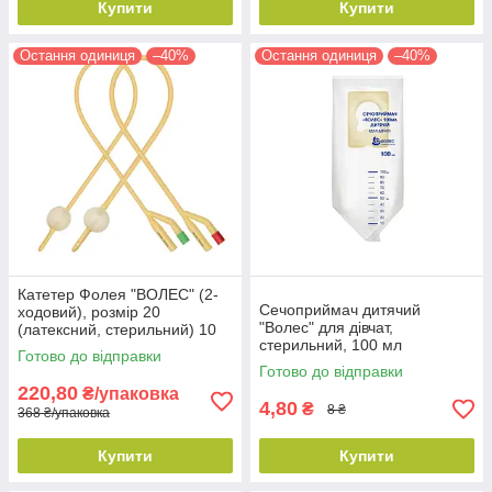
Купити
Купити
Остання одиниця
–40%
Остання одиниця
–40%
Катетер Фолея "ВОЛЕС" (2-
Сечоприймач дитячий
ходовий), розмір 20
"Волес" для дівчат,
(латексний, стерильний) 10
стерильний, 100 мл
шт./уп.
Готово до відправки
Готово до відправки
220,80
₴/упаковка
4,80
₴
8 ₴
368 ₴/упаковка
Купити
Купити