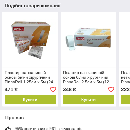
Подібні товари компанії
Пластир на тканинній
Пластир на тканинній
Плас
основі білий хірургічний
основі білий хірургічний
нетк
PinnaRoll 1.25см х 5м (24
PinnaRoll 2.5см х 5м (12
Pinn
шт./уп.)
шт./уп.)
471
348
222
₴
₴
Купити
Купити
Про нас
95% позитивних з 961 відгука за рік