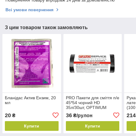
Повернення товару впродовж 14 днів за домовленістю
Всі умови повернення
З цим товаром також замовляють
Бланідас Актив Ензим, 20
PRO Пакети для сміття п/е
Рука
мл
45*54 чорний HD
лате
35л/30шт, OPTIMUM
(100
20
36
214
₴
₴/рулон
Купити
Купити