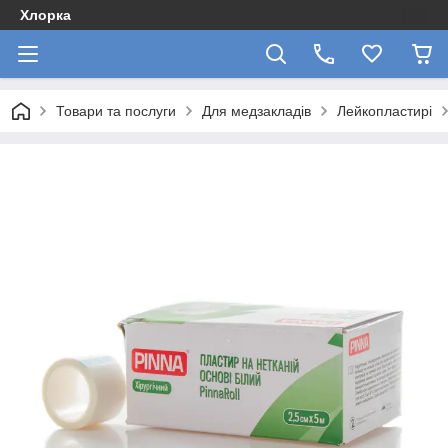
Хлорка
Товари та послуги
Для медзакладів
Лейкопластирі