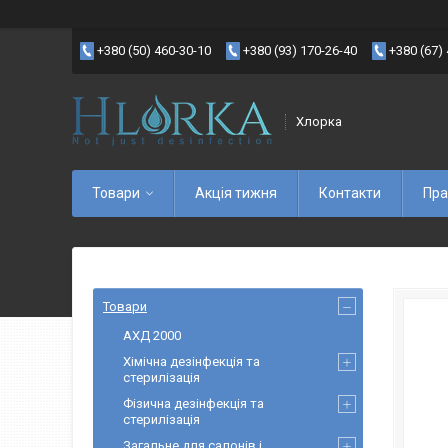
+380 (50) 460-30-10
+380 (93) 170-26-40
+380 (67)
Хлорка
Товари
Акція тижня
Контакти
Пра
Товари
АХД 2000
Хімічна дезінфекція та
стерилізація
Фізична дезінфекція та
стерилізація
Загальне для салонів і