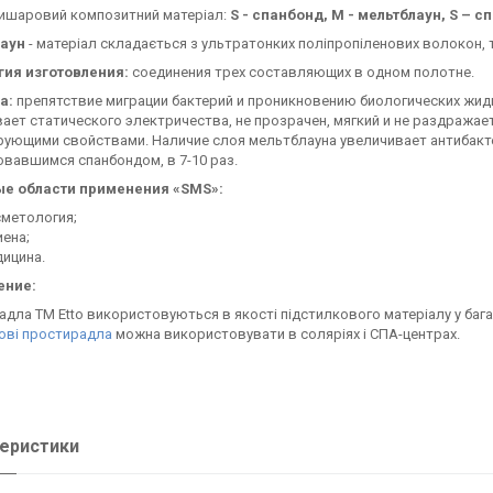
ришаровий композитний матеріал:
S - спанбонд, M - мельтблаун, S – с
лаун
- матеріал складається з ультратонких поліпропіленових волокон, т
гия изготовления:
соединения трех составляющих в одном полотне.
а:
препятствие миграции бактерий и проникновению биологических жид
ает статического электричества, не прозрачен, мягкий и не раздража
рующими свойствами. Наличие слоя мельтблауна увеличивает антибакт
вавшимся спанбондом, в 7-10 раз.
е области применения «SMS»:
метология;
иена;
ицина.
ение:
дла ТМ Etto використовуються в якості підстилкового матеріалу у багат
ові простирадла
можна використовувати в соляріях і СПА-центрах.
еристики