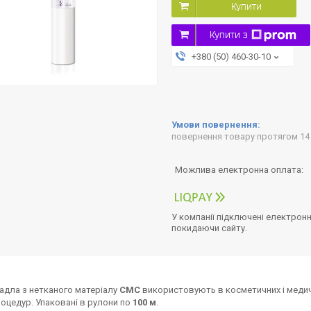
Купити
Купити з
+380 (50) 460-30-10
повернення товару протягом 14
У компанії підключені електронн
покидаючи сайту.
адла з нетканого матеріалу
СМС
використовують в косметичних і медич
роцедур. Упаковані в рулони по
100 м
.