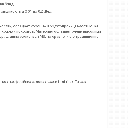
панбонд.
овщиною від 0,01 до 0,2 dtex.
костей, обладает хорошей воздухопроницаемостью, не
ет кожных покровов. Материал обладает очень высокими
ерицидные свойства SMS, по сравнению с традиционно
ьох професійних салонах краси і клініках. Також,