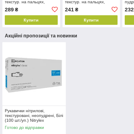
текстур. на пальцях,
текстур. на пальцях,
пудри
Рожеві (3.3 г), SEF, р. S
Рожеві (3.3 г), SEF, р. M
(100
289
241
232
₴
₴
(100 шт./уп.)
(100 шт./уп.)
Купити
Купити
Акційні пропозиції та новинки
Рукавички нітрилові,
текстуровані, неопудрені, Білі
(100 шт./уп.) Nitrylex
CLASSIC, Mercator, р. М.
Готово до відправки