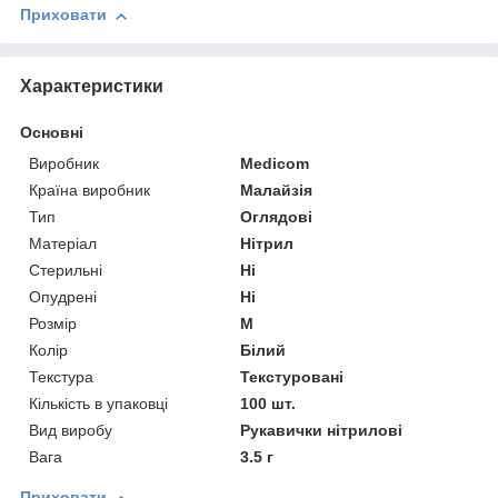
Приховати
Характеристики
Основні
Виробник
Medicom
Країна виробник
Малайзія
Тип
Оглядові
Матеріал
Нітрил
Стерильні
Ні
Опудрені
Ні
Розмір
M
Колір
Білий
Текстура
Текстуровані
Кількість в упаковці
100 шт.
Вид виробу
Рукавички нітрилові
Вага
3.5 г
Приховати