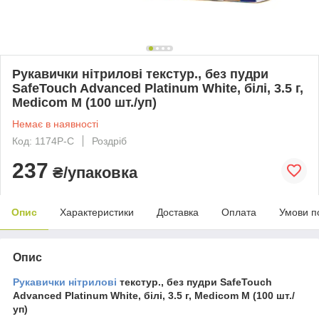
Рукавички нітрилові текстур., без пудри
SafeTouch Advanced Platinum White, білі, 3.5 г,
Medicom М (100 шт./уп)
Немає в наявності
Код: 1174Р-C
Роздріб
237
₴/упаковка
Опис
Характеристики
Доставка
Оплата
Умови п
Опис
Рукавички нітрилові
текстур., без пудри SafeTouch
Advanced Platinum White, білі, 3.5 г, Medicom М (100 шт./
уп)