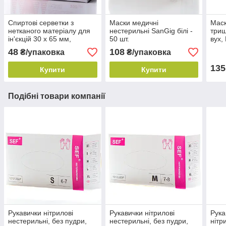
Спиртові серветки з
Маски медичні
Маск
нетканого матеріалу для
нестерильні SanGig білі -
триш
ін'єкцій 30 х 65 мм,
50 шт.
вух,
(100шт./уп.), JS
Medi
48
108
₴/упаковка
₴/упаковка
135
Купити
Купити
Подібні товари компанії
Рукавички нітрилові
Рукавички нітрилові
Рука
нестерильні, без пудри,
нестерильні, без пудри,
нітр