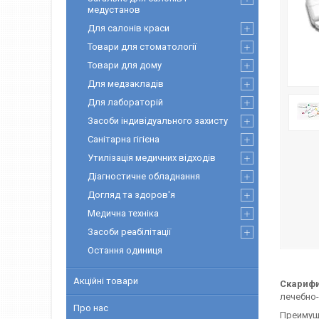
медустанов
Для салонів краси
Товари для стоматології
Товари для дому
Для медзакладів
Для лабораторій
Засоби індивідуального захисту
Санітарна гігієна
Утилізація медичних відходів
Діагностичне обладнання
Догляд та здоров'я
Медична техніка
Засоби реабілітації
Остання одиниця
Акційні товари
Скариф
лечебно
Про нас
Преимущ