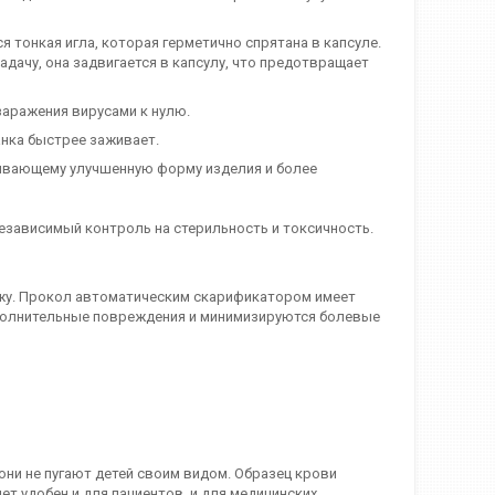
я тонкая игла, которая герметично спрятана в капсуле.
задачу, она задвигается в капсулу, что предотвращает
заражения вирусами к нулю.
анка быстрее заживает.
ивающему улучшенную форму изделия и более
езависимый контроль на стерильность и токсичность.
ожу. Прокол автоматическим скарификатором имеет
ополнительные повреждения и минимизируются болевые
они не пугают детей своим видом. Образец крови
ет удобен и для пациентов, и для медицинских