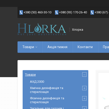
+380 (50) 460-30-10
+380 (93) 170-26-40
+380 (67)
Хлорка
Товари
Акція тижня
Контакти
Пра
Товари
АХД 2000
Хімічна дезінфекція та
стерилізація
Фізична дезінфекція та
стерилізація
Загальне для салонів і