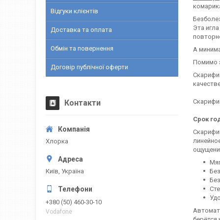
комарик
Відгуки клієнтів
Безболез
Эта игла
Доставка та оплата
повторн
Обмін та повернення
А минима
Помимо э
Договір публічної оферти
Скарифи
качеств
Скарифи
Контакти
Срок го
Скарифи
линейно
Хлорка
ощущени
Мя
Київ, Україна
Бе
Бе
Ст
Уд
+380 (50) 460-30-10
Автомати
Vodafone
берётся 