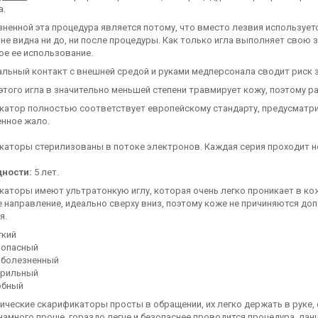
а.
ненной эта процедура является потому, что вместо лезвия используетс
 не видна ни до, ни после процедуры. Как только игла выполняет свою 
ое ее использование.
льный контакт с внешней средой и руками медперсонала сводит риск 
того игла в значительно меньшей степени травмирует кожу, поэтому р
катор полностью соответствует европейскому стандарту, предусматр
енное жало.
каторы стерилизованы в потоке электронов. Каждая серия проходит н
дности:
5 лет.
каторы имеют ультратонкую иглу, которая очень легко проникает в к
е направление, идеально сверху вниз, поэтому коже не причиняются д
я.
гкий
зопасный
зболезненный
ерильный
обный
ческие скарификаторы просты в обращении, их легко держать в руке, 
намного проще, гораздо легче и безопаснее проводится процедура, ланц