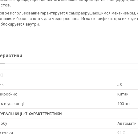
истов.
овое использование гарантируется саморазрушающимся механизмом, 
вания и безопасность для медперсонала. Игла скарификатора выходит 
блокируется внутри.
еристики
НІ
ик
JS
 виробник
Китай
ть в упаковці
100 шт.
ТУВАЛЬНИЦЬКІ ХАРАКТЕРИСТИКИ
робу
Автоматич
р голки
21 G