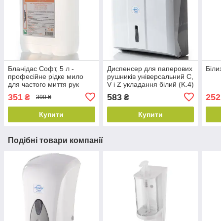
Бланідас Софт, 5 л -
Диспенсер для паперових
Біли
професійне рідке мило
рушників універсальний С,
для частого миття рук
V і Z укладання білий (K.4)
351
583
252
₴
₴
390 ₴
Купити
Купити
Подібні товари компанії