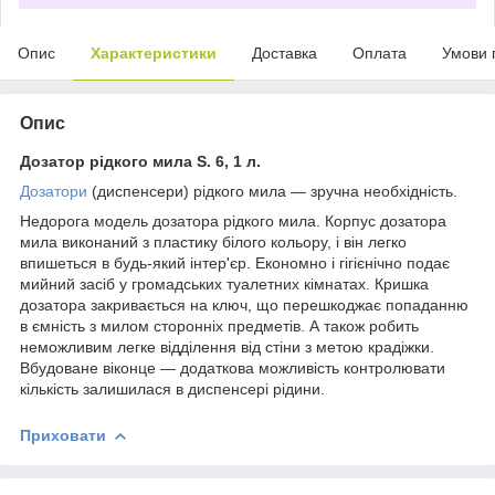
Опис
Характеристики
Доставка
Оплата
Умови 
Опис
Дозатор рідкого мила S. 6, 1 л.
Дозатори
(диспенсери) рідкого мила — зручна необхідність.
Недорога модель дозатора рідкого мила. Корпус дозатора
мила виконаний з пластику білого кольору, і він легко
впишеться в будь-який інтер'єр. Економно і гігієнічно подає
мийний засіб у громадських туалетних кімнатах. Кришка
дозатора закривається на ключ, що перешкоджає попаданню
в ємність з милом сторонніх предметів. А також робить
неможливим легке відділення від стіни з метою крадіжки.
Вбудоване віконце — додаткова можливість контролювати
кількість залишилася в диспенсері рідини.
Приховати