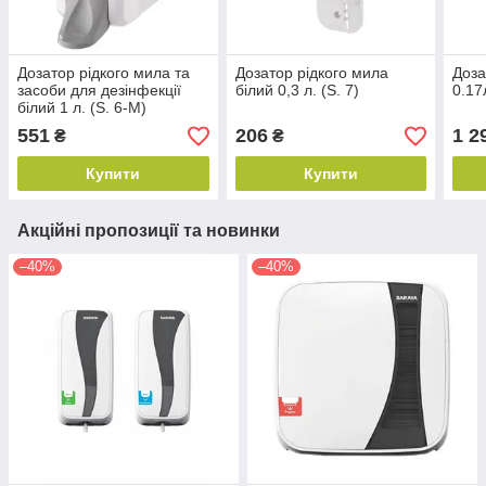
Дозатор рідкого мила та
Дозатор рідкого мила
Доза
засоби для дезінфекції
білий 0,3 л. (S. 7)
0.17
білий 1 л. (S. 6-M)
551
206
1 2
₴
₴
Купити
Купити
Акційні пропозиції та новинки
–40%
–40%