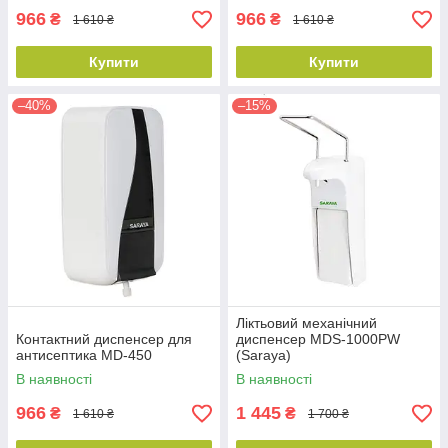
966
966
₴
₴
1 610 ₴
1 610 ₴
Купити
Купити
–40%
–15%
Ліктьовий механічний
Контактний диспенсер для
диспенсер MDS-1000PW
антисептика MD-450
(Saraya)
В наявності
В наявності
966
1 445
₴
₴
1 610 ₴
1 700 ₴