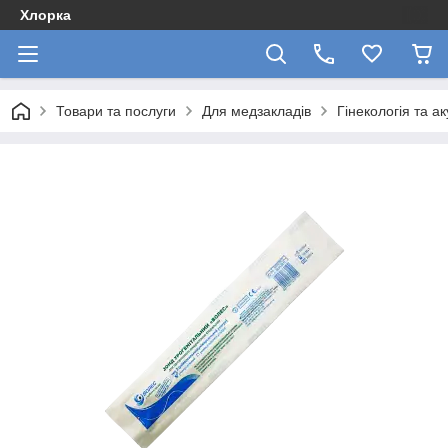
Хлорка
Товари та послуги
Для медзакладів
Гінекологія та а