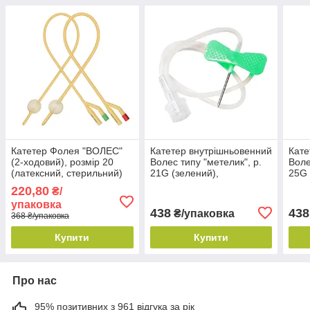
Катетер Фолея "ВОЛЕС"
Катетер внутрішньовенний
Кате
(2-ходовий), розмір 20
Волес типу "метелик", р.
Воле
(латексний, стерильний)
21G (зелений),
25G 
10 шт./уп.
стерильний" (100 шт./уп.)
стер
220,80
₴/
упаковка
438
438
₴/упаковка
368 ₴/упаковка
Купити
Купити
Про нас
95% позитивних з 961 відгука за рік