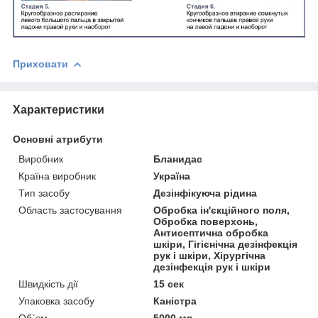
Приховати
Характеристики
Основні атрибути
Виробник
Бланидас
Країна виробник
Україна
Тип засобу
Дезінфікуюча рідина
Область застосування
Обробка ін'єкційного поля,
Обробка поверхонь,
Антисептична обробка
шкіри, Гігієнічна дезінфекція
рук і шкіри, Хірургічна
дезінфекція рук і шкіри
Швидкість дії
15 сек
Упаковка засобу
Каністра
Об`єм
5000 мл