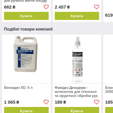
для ручного миття посуду
Бланідас (Україна)
662
2 457
₴
₴
619
Купити
Купити
Подібні товари компанії
Біопагдез XD, 5 л
Фамідез Дезодерм -
Блан
антисептик для гігієнічної
2000
та хірургічної обробки рук,
250 мл (ДезоМарк)
1 065
189
185
₴
₴
Україна
Купити
Купити