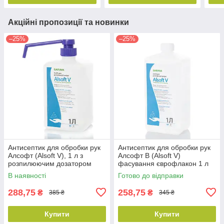
Акційні пропозиції та новинки
–25%
–25%
Антисептик для обробки рук
Антисептик для обробки рук
Алсофт (Alsoft V), 1 л з
Алсофт В (Alsoft V)
розпилюючим дозатором
фасування єврофлакон 1 л
В наявності
Готово до відправки
288,75
258,75
₴
₴
385 ₴
345 ₴
Купити
Купити