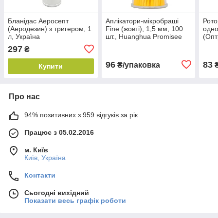
Бланідас Аеросепт
Аплікатори-мікробраші
Рот
(Аеродезин) з тригером, 1
Fine (жовті), 1,5 мм, 100
одно
л, Україна
шт., Huanghua Promisee
(Опт
Ivoc
297
₴
96
83
₴/упаковка
Купити
Про нас
94% позитивних з 959 відгуків за рік
Працює з 05.02.2016
м. Київ
Київ, Україна
Контакти
Сьогодні вихідний
Показати весь графік роботи