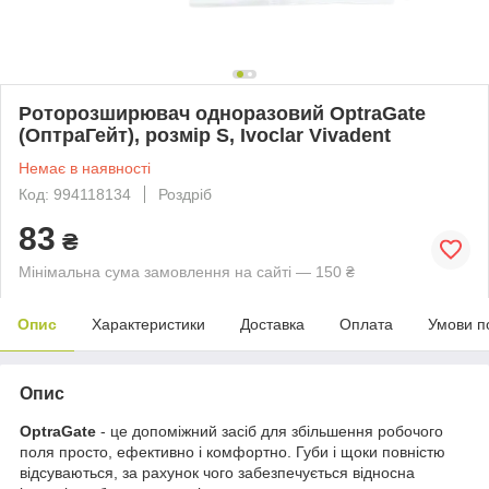
Роторозширювач одноразовий OptraGate
(ОптраГейт), розмір S, Ivoclar Vіvadent
Немає в наявності
Код: 994118134
Роздріб
83
₴
Мінімальна сума замовлення на сайті — 150 ₴
Опис
Характеристики
Доставка
Оплата
Умови п
Опис
OptraGate
- це допоміжний засіб для збільшення робочого
поля просто, ефективно і комфортно. Губи і щоки повністю
відсуваються, за рахунок чого забезпечується відносна