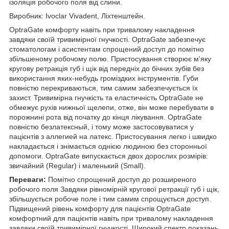
ізоляція робочого поля від слини.
Виробник: Ivoclar Vіvadent, Ліхтенштейн.
OptraGate комфорту навіть при тривалому накладення
завдяки своїй тривимірної гнучкості. OptraGate забезпечує
стоматологам і асистентам спрощений доступ до помітно
збільшеному робочому полю. Пристосування створює м'яку
кругову ретракція губ і щік від передніх до бічних зубів без
використання яких-небудь громіздких інструментів. Губи
повністю перекриваються, тим самим забезпечується їх
захист. Тривимірна гнучкість та еластичність OptraGate не
обмежує рухів нижньої щелепи, отже, він може перебувати в
порожнині рота від початку до кінця лікування. OptraGate
повністю безлатексный, і тому може застосовуватися у
пацієнтів з аллегией на латекс. Пристосування легко і швидко
накладається і знімається однією людиною без сторонньої
допомоги. OptraGate випускається двох дорослих розмірів:
звичайний (Regular) і маленький (Small).
Переваги:
Помітно спрощений доступ до розширеного
робочого поля Завдяки рівномірній кругової ретракції губ і щік,
збільшується робоче поле і тим самим спрощується доступ.
Підвищений рівень комфорту для пацієнтів OptraGate
комфортний для пацієнтів навіть при тривалому накладення
завдяки своїй тривимірної гнучкості. Широкий спектр показань