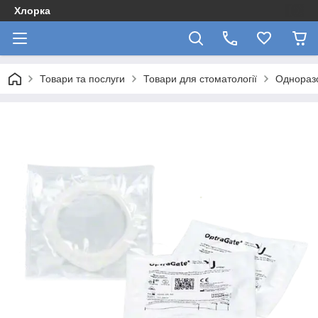
Хлорка
Товари та послуги
Товари для стоматології
Одноразо