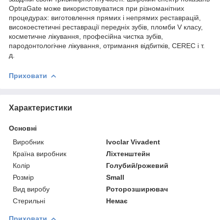
OptraGate може використовуватися при різноманітних
процедурах: виготовлення прямих і непрямих реставрацій,
високоестетичні реставрації передніх зубів, пломби V класу,
косметичне лікування, професійна чистка зубів,
пародонтологічне лікування, отримання відбитків, CEREC і т.
д.
Приховати
Характеристики
Основні
Виробник
Ivoclar Vіvadent
Країна виробник
Ліхтенштейн
Колір
Голубий/рожевий
Розмір
Small
Вид виробу
Роторозширювач
Стерильні
Немає
Приховати