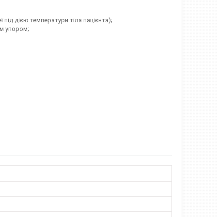
ід дією температури тіла пацієнта);
им упором;