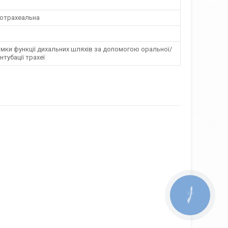
дотрахеальна
мки функції дихальних шляхів за допомогою оральної/
нтубації трахеї
КНОПКА
ЗВ'ЯЗКУ