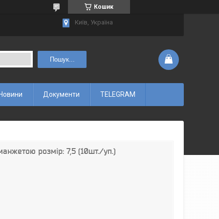
Кошик
Київ, Україна
Пошук...
Новини
Документи
TELEGRAM
анжетою розмір: 7,5 (10шт./уп.)