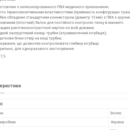
отовлені з силіконізірованного ПВХ медичного призначення;
ть термосенситивными властивостями (приймають конфігурацію трахеї п
бки обладнані стандартним коннектором (діаметр 15 мм) з ПВХ з зручн
оміжний (пілотний) балон для постійного контролю тиску в манжеті;
ащені рентгеноконтрастной смугою по всій довжині;
дкий заокруглений кінець трубки (атравматичний інтубація);
аткове бічне отвір на кінці трубки;
кування, що дозволяє контролювати глибину інтубації;
рильно, для одноразового застосування.
7,5
еристики
НІ
ик
Волес
 виробник
Україна