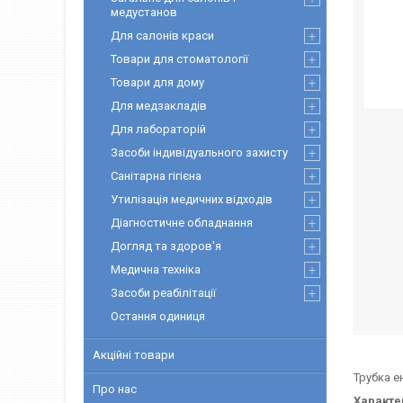
медустанов
Для салонів краси
Товари для стоматології
Товари для дому
Для медзакладів
Для лабораторій
Засоби індивідуального захисту
Санітарна гігієна
Утилізація медичних відходів
Діагностичне обладнання
Догляд та здоров'я
Медична техніка
Засоби реабілітації
Остання одиниця
Акційні товари
Трубка е
Про нас
Характе