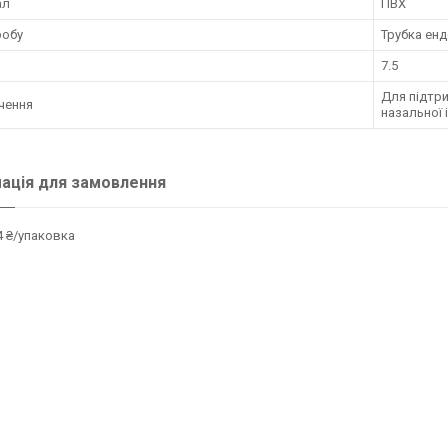
ал
ПВХ
робу
Трубка ен
7.5
Для підтри
чення
назальної і
ація для замовлення
 ₴/упаковка