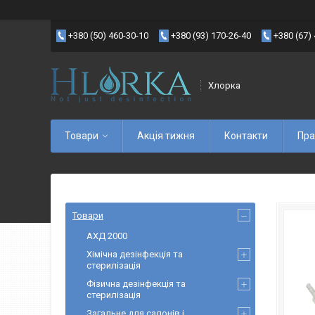
+380 (50) 460-30-10
+380 (93) 170-26-40
+380 (67)
Хлорка
Товари
Акція тижня
Контакти
Пра
Товари
АХД 2000
Хімічна дезінфекція та
стерилізація
Фізична дезінфекція та
стерилізація
Загальне для салонів і