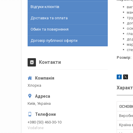
Відгуки клієнтів
виг
маю
тру
Доставка та оплата
доп
осн
Обмін та повернення
гла
дод
Договір публічної оферти
мар
сте
Розмір:
Контакти
Хлорка
Характ
Київ, Україна
ОСНОВ
Виробн
+380 (50) 460-30-10
Країна
Vodafone