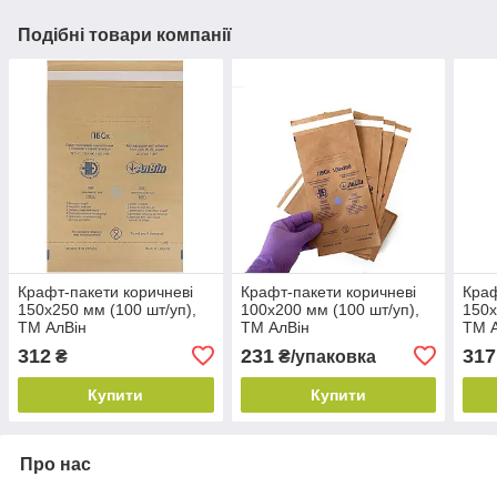
Подібні товари компанії
Крафт-пакети коричневі
Крафт-пакети коричневі
Краф
150х250 мм (100 шт/уп),
100х200 мм (100 шт/уп),
150х
ТМ АлВін
ТМ АлВін
ТМ 
312
231
317
₴
₴/упаковка
Купити
Купити
Про нас