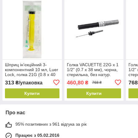
Шприц ін'єкційний 3-
Голка VACUETTE 22G х 1
Голк
компонентний 10 мл, Luer
1/2" (0.7 х 38 мм), чорна,
1/2"
Lock, голка 21G (0.8 х 40
стерильна, без натур.
стер
мм), ALEXPHARM (100
каучукового латексу (100
кауч
313
460,80
768
₴/упаковка
₴
768 ₴
шт./уп.)
шт./уп.)
шт./у
Купити
Купити
Про нас
95% позитивних з 961 відгука за рік
Працює з 05.02.2016