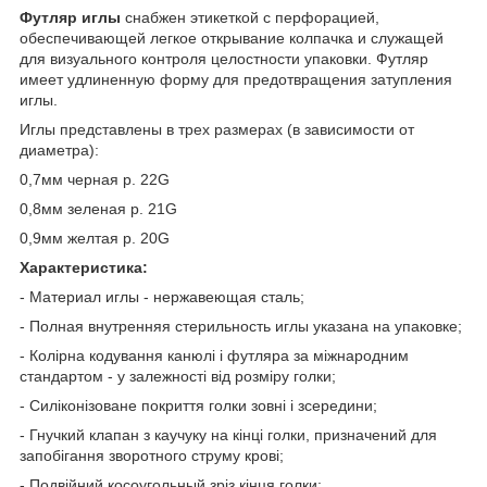
Футляр иглы
снабжен этикеткой с перфорацией,
обеспечивающей легкое открывание колпачка и служащей
для визуального контроля целостности упаковки. Футляр
имеет удлиненную форму для предотвращения затупления
иглы.
Иглы представлены в трех размерах (в зависимости от
диаметра):
0,7мм черная р. 22G
0,8мм зеленая р. 21G
0,9мм желтая р. 20G
Характеристика:
- Материал иглы - нержавеющая сталь;
- Полная внутренняя стерильность иглы указана на упаковке;
- Колірна кодування канюлі і футляра за міжнародним
стандартом - у залежності від розміру голки;
- Силіконізоване покриття голки зовні і зсередини;
- Гнучкий клапан з каучуку на кінці голки, призначений для
запобігання зворотного струму крові;
- Подвійний косоугольный зріз кінця голки;