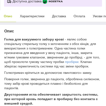
Доступна доставка
Опис
Характеристики
Доставка
Оплата
Умови п
Опис
Голка для вакуумного забору крові
- являє собою
спеціальну стерильну голку з заточенням з обох кінців, для
використання з голкотримачем. Одна частина голки
призначена для введення у вену пацієнта, інша, закрита
м'яким гумовим клапаном, зверненим до пробірці, - для того,
щоб проколоти гумову частину пробки
пробірки
. Клапан
зберігає герметичність системи під час зміни пробірок.
Голкотримач кріпиться за допомогою гвинтового» замку.
Поверхня голки, звернена до пацієнта, оброблена силіконом,
тому забір крові проводиться плавно і безболісно для
пацієнтів.
Двусторонняя игла обеспечивает закрытость системы,
при которой кровь попадает в пробирку без контакта с
внешней средой.