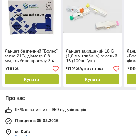
Ланцет безпечний "Волес"
Ланцет захищений 18 G
Ланц
голка 21G, діаметр 0.8
(1,8 мм глибина) зелений
«Вол
мм, глибина проколу 2.4
JS (100шт./уп.)
діам
мм, стерильний (100 шт./
прок
700
912
700
₴
₴/упаковка
уп.)
стер
Купити
Купити
Про нас
94% позитивних з 959 відгуків за рік
Працює з 05.02.2016
м. Київ