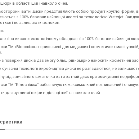
 шкіри в області шиї і навколо очей.
осторонні ватні диски представляють собою продукт круглої форми, ви
яються з 100% бавовни найвищої якості за технологією Waterjet. Завдяки
ються і не залишають волокон.
и:
влені на високотехнологічному обладнанні з 100% бавовни найвищої якос
диски ТМ «Білосніжка» призначені для медичних і косметичних маніпуляці
и.
на поверхня дисків дає змогу більш рівномірно наносити косметичні зас
и сучасній технології виробництва диски не розпадаються, не залишают
міну від звичайного шматочка вати ватний диск при змочуванні не дефор
диски ТМ "Білосніжка" забезпечують максимальний поглинаючий і очищув
ять для чутливої шкіри в ділянці шиї та навколо очей.
еристики