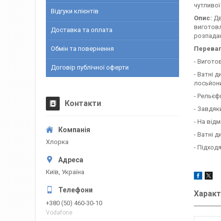
чутливої
Відгуки клієнтів
Опис:
Дв
виготовл
Доставка та оплата
розпада
Обмін та повернення
Переваг
- Вигото
Договір публічної оферти
- Ватні 
лосьйон
- Рельєф
Контакти
- Завдяк
- На від
- Ватні 
Хлорка
- Підход
Київ, Україна
Характ
+380 (50) 460-30-10
Vodafone