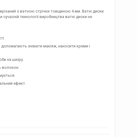
різаний з ватною стрічки товщиною 4 мм. Ватні диски
 сучасній технології виробництва ватні диски не
ті.
й, допомагають знімати макіяж, наносити креми і
оби на шкіру.
ь волокон.
мується.
альний ефект.