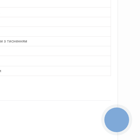
а
и з тисненням
и
КНОПКА
ЗВ'ЯЗКУ