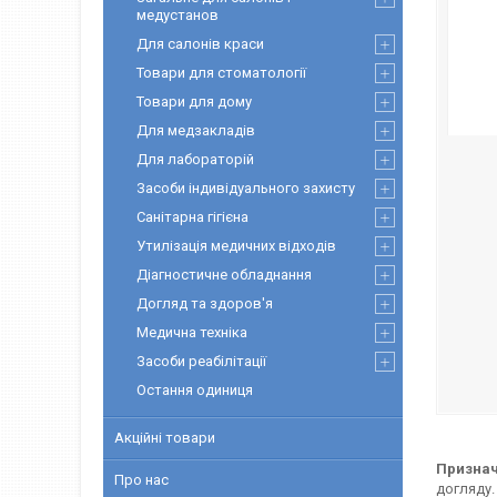
медустанов
Для салонів краси
Товари для стоматології
Товари для дому
Для медзакладів
Для лабораторій
Засоби індивідуального захисту
Санітарна гігієна
Утилізація медичних відходів
Діагностичне обладнання
Догляд та здоров'я
Медична техніка
Засоби реабілітації
Остання одиниця
Акційні товари
Признач
Про нас
догляду.