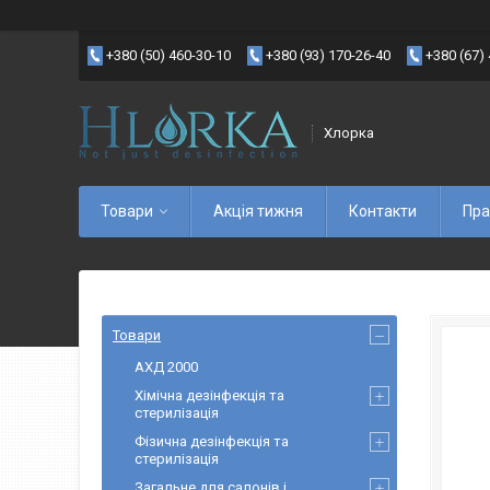
+380 (50) 460-30-10
+380 (93) 170-26-40
+380 (67)
Хлорка
Товари
Акція тижня
Контакти
Пра
Товари
АХД 2000
Хімічна дезінфекція та
стерилізація
Фізична дезінфекція та
стерилізація
Загальне для салонів і