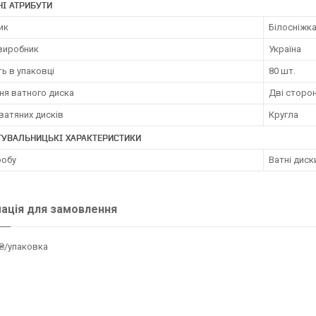
І АТРИБУТИ
ик
Білосніжк
 виробник
Україна
ть в упаковці
80 шт.
ня ватного диска
Дві сторон
ватяних дисків
Кругла
ТУВАЛЬНИЦЬКІ ХАРАКТЕРИСТИКИ
робу
Ватні диск
ація для замовлення
₴/упаковка