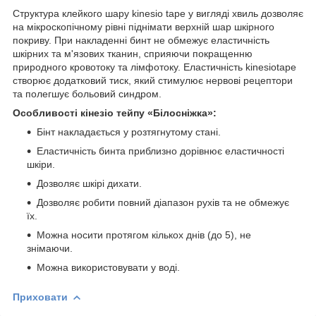
Структура клейкого шару kinesio tape у вигляді хвиль дозволяє
на мікроскопічному рівні піднімати верхній шар шкірного
покриву. При накладенні бинт не обмежує еластичність
шкірних та м'язових тканин, сприяючи покращенню
природного кровотоку та лімфотоку. Еластичність kinesiotape
створює додатковий тиск, який стимулює нервові рецептори
та полегшує больовий синдром.
Особливості кінезіо тейпу «Білосніжка»:
Бінт накладається у розтягнутому стані.
Еластичність бинта приблизно дорівнює еластичності
шкіри.
Дозволяє шкірі дихати.
Дозволяє робити повний діапазон рухів та не обмежує
їх.
Можна носити протягом кількох днів (до 5), не
знімаючи.
Можна використовувати у воді.
Приховати