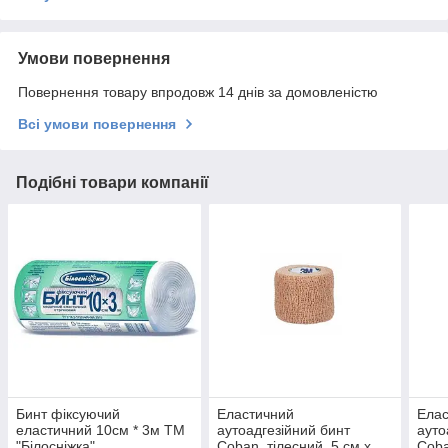
Умови повернення
Повернення товару впродовж 14 днів за домовленістю
Всі умови повернення
Подібні товари компанії
Бинт фіксуючий
Еластичний
Ела
еластичний 10см * 3м ТМ
аутоадгезійний бинт
ауто
"Білосніжка"
Coban, тілесний, 5 см х
Coba