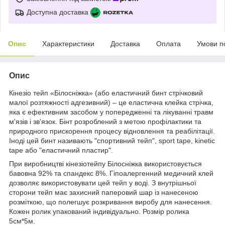
Доступна доставка
Опис
Характеристики
Доставка
Оплата
Умови п
Опис
Кінезіо тейп «Білосніжка» (або еластичний бинт стрічковий
малої розтяжності адгезивний) – це еластична клейка стрічка,
яка є ефективним засобом у попередженні та лікуванні травм
м'язів і зв'язок. Бінт розроблений з метою профілактики та
природного прискорення процесу відновлення та реабілітації.
Іноді цей бинт називають "спортивний тейп", sport tape, kinetic
tape або "еластичний пластир".
При виробництві кінезіотейпу Білосніжка використовується
бавовна 92% та спандекс 8%. Гіпоалергенний медичний клей
дозволяє використовувати цей тейп у воді. З внутрішньої
сторони тейп має захисний паперовий шар із нанесеною
розміткою, що полегшує розкривання виробу для нанесення.
Кожен ролик упакований індивідуально. Розмір ролика
5см*5м.