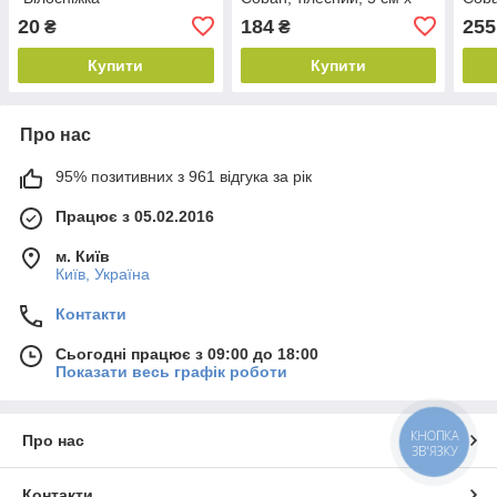
4.6 м, 1582
4.5 
20
184
255
₴
₴
Купити
Купити
Про нас
95% позитивних з 961 відгука за рік
Працює з 05.02.2016
м. Київ
Київ, Україна
Контакти
Сьогодні працює з 09:00 до 18:00
Показати весь графік роботи
КНОПКА
Про нас
ЗВ'ЯЗКУ
Контакти