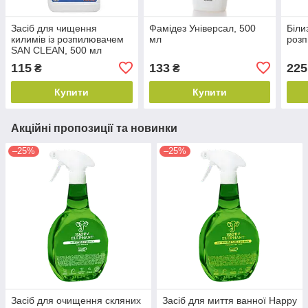
Засіб для чищення
Фамідез Універсал, 500
Біли
килимів із розпилювачем
мл
розп
SAN CLEAN, 500 мл
115
133
225
₴
₴
Купити
Купити
Акційні пропозиції та новинки
–25%
–25%
Засіб для очищення скляних
Засіб для миття ванної Happy