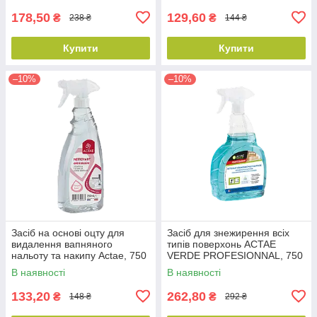
178,50
129,60
₴
₴
238 ₴
144 ₴
Купити
Купити
–10%
–10%
Засіб на основі оцту для
Засіб для знежирення всіх
видалення вапняного
типів поверхонь ACTAE
нальоту та накипу Actae, 750
VERDE PROFESIONNAL, 750
мл
мл
В наявності
В наявності
133,20
262,80
₴
₴
148 ₴
292 ₴