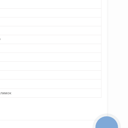
у
илимок
КНОПКА