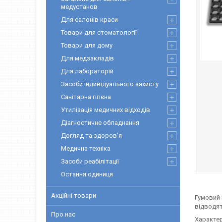
медустанов
Для салонів краси
Товари для стоматології
Товари для дому
Для медзакладів
Для лабораторій
Засоби індивідуального захисту
Санітарна гігієна
Утилізація медичних відходів
Діагностичне обладнання
Догляд та здоров'я
Медична техніка
Засоби реабілітації
Остання одиниця
Акційні товари
Гумовий
відводят
Про нас
Характер