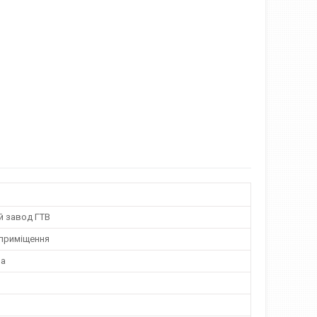
й завод ГТВ
 приміщення
на