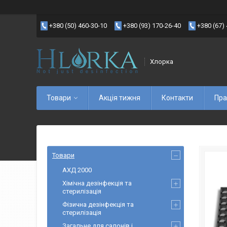
+380 (50) 460-30-10
+380 (93) 170-26-40
+380 (67)
Хлорка
Товари
Акція тижня
Контакти
Пра
Товари
АХД 2000
Хімічна дезінфекція та
стерилізація
Фізична дезінфекція та
стерилізація
Загальне для салонів і