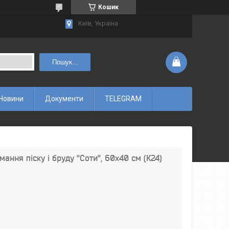
Кошик
Київ, Україна
Пошук...
Новини
Документи
TELEGRAM
ання піску і бруду "Соти", 60х40 см (К24)