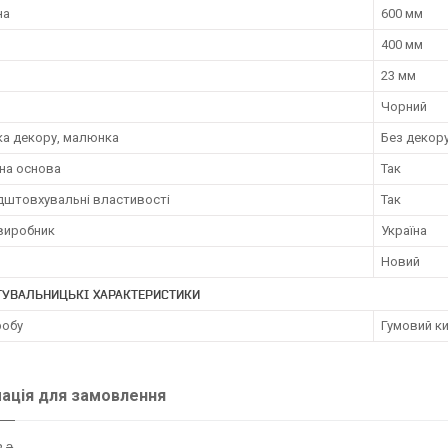
на
600 мм
400 мм
23 мм
Чорний
ка декору, малюнка
Без декор
на основа
Так
дштовхувальні властивості
Так
 виробник
Україна
Новий
ТУВАЛЬНИЦЬКІ ХАРАКТЕРИСТИКИ
робу
Гумовий к
ація для замовлення