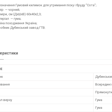
значення Гумовий килимок для утримання піску і бруду "Сота";
ір — чорний;
міри, см (ДхШхВ) 60х40х2,3;
еріал — гума;
їна походження Україна;
обник Дубенський завод ГТВ.
еристики
НІ
ик
Дубенськи
ування
Всередині
Прямокут
ал верху
Гума
Гума