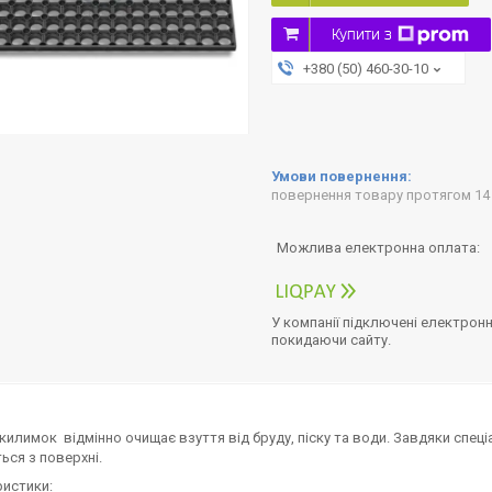
Купити з
+380 (50) 460-30-10
повернення товару протягом 14
У компанії підключені електронн
покидаючи сайту.
 килимок
відмінно очищає взуття від бруду, піску та води. Завдяки сп
ься з поверхні.
истики: