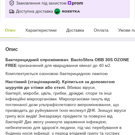
Замовлення під захистом
Доступна доставка
Опис
Характеристики
Доставка
Оплата
Умови п
Опис
Бактерицидний опромінювач BactoSfera OBB 30S OZONE
FREE
призначений для кварцування кімнат до 40 м2.
Комплектуються озоновою бактерицидною лампою
Настінний
(з
таціонарний
). Кріпиться за допомогою
шурупів до стінки або стелі.
Вбиває віруси,
бактерії, мікроби, цвіль, грибки, дріжджі, спори та інші
інфекційні мікроорганізми. Мікроорганізми гинуть від
поглинаної дози ультрафіолетового випромінювання, що
призводить до руйнування їхніх молекул ДНК. Знищує віруси
грипу всіх видів! Знезаражує предмети та поверхні від
бактерій! Дає змогу уникнути зараження інфекцією,
небезпечною для здоров'я людини, під час перебування в
будинку носія інфекції, у період епідемій грипу та гострих