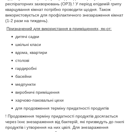
респіраторних захворювань (ОРЗ).! У період епідемій грипу
кварцування кімнат потрібно проводити щодня. Також
використовується для профілактичного знезараження кімнат
(1-2 рази на тиждень).
Призначений для використання в приміщеннях, як-от:
дитячі садки
шкільні класи
вдома, квартири
столові
гардиробні
басейни
медпункти
виробничі приміщення
харчово-паковальні цехи
для продовження терміну придатності продуктів
! Продовження терміну придатності продуктів досягається
через їхнє знезараження від бактерій, які призведуть до гнилі
продуктів і утворення на них цвілі. Для знезараження