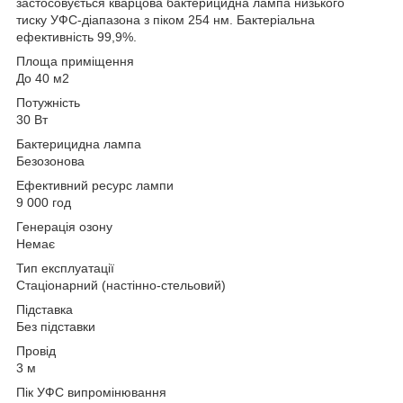
застосовується кварцова бактерицидна лампа низького
тиску УФС-діапазона з піком 254 нм. Бактеріальна
ефективність 99,9%.
Площа приміщення
До 40 м2
Потужність
30 Вт
Бактерицидна лампа
Безозонова
Ефективний ресурс лампи
9 000 год
Генерація озону
Немає
Тип експлуатації
Стаціонарний (настінно-стельовий)
Підставка
Без підставки
Провід
3 м
Пік УФС випромінювання