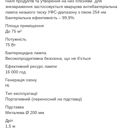
гнилі продуктів та утворення на них плісняви. Для
знезараження застосовується кварцова антибактеріальна
лампа низького тиску УФС-діапазону з піком 254 нм.
Бактеріальна ефективність – 99,9%.
Площа приміщення
До 75 м²
Потужність
75 Вт
Бактерицидна лампа
Високопродуктивна безозона, що не б'ється
Ефективний ресурс лампи
16 000 год
Генерація озону
Ні
Тип експлуатації
Портативний (переносний на підставці)
Підставка
Металева Ø 200 мм
Дріт
1,5 м