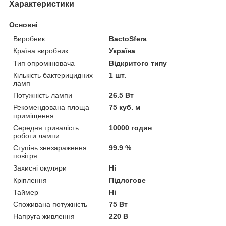
Характеристики
Основні
Виробник
BactoSfera
Країна виробник
Україна
Тип опромінювача
Відкритого типу
Кількість бактерицидних
1 шт.
ламп
Потужність лампи
26.5 Вт
Рекомендована площа
75 куб. м
приміщення
Середня тривалість
10000 годин
роботи лампи
Ступінь знезараження
99.9 %
повітря
Захисні окуляри
Ні
Кріплення
Підлогове
Таймер
Ні
Споживана потужність
75 Вт
Напруга живлення
220 В