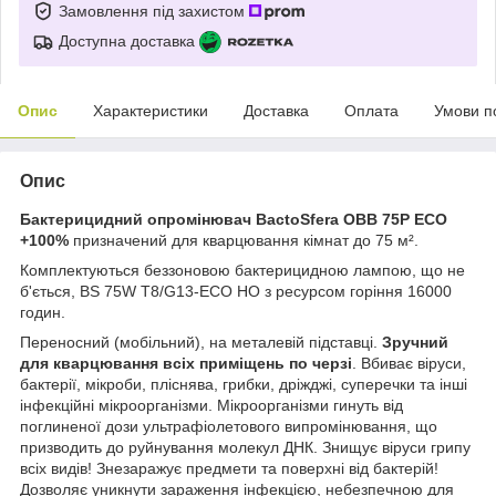
Замовлення під захистом
Доступна доставка
Опис
Характеристики
Доставка
Оплата
Умови п
Опис
Бактерицидний опромінювач BactoSfera OBB 75P ECO
+100%
призначений для кварцювання кімнат до 75 м².
Комплектуються беззоновою бактерицидною лампою, що не
б'ється, BS 75W T8/G13-ECO HO з ресурсом горіння 16000
годин.
Переносний (мобільний), на металевій підставці.
Зручний
для кварцювання всіх приміщень по черзі
. Вбиває віруси,
бактерії, мікроби, пліснява, грибки, дріжджі, суперечки та інші
інфекційні мікроорганізми. Мікроорганізми гинуть від
поглиненої дози ультрафіолетового випромінювання, що
призводить до руйнування молекул ДНК. Знищує віруси грипу
всіх видів! Знезаражує предмети та поверхні від бактерій!
Дозволяє уникнути зараження інфекцією, небезпечною для