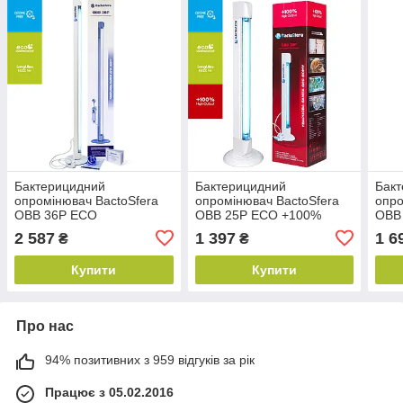
Бактерицидний
Бактерицидний
Бак
опромінювач BactoSfera
опромінювач BactoSfera
опро
OBB 36P ECO
OBB 25P ECO +100%
OBB
+10
2 587
1 397
1 6
₴
₴
Купити
Купити
Про нас
94% позитивних з 959 відгуків за рік
Працює з 05.02.2016