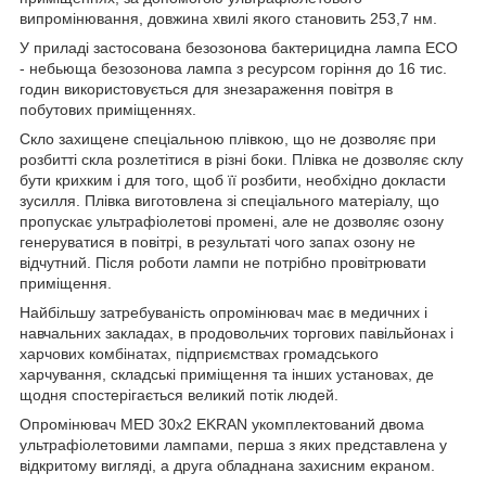
випромінювання, довжина хвилі якого становить 253,7 нм.
У приладі застосована безозонова бактерицидна лампа ECO
- небьюща безозонова лампа з ресурсом горіння до 16 тис.
годин використовується для знезараження повітря в
побутових приміщеннях.
Скло захищене спеціальною плівкою, що не дозволяє при
розбитті скла розлетітися в різні боки. Плівка не дозволяє склу
бути крихким і для того, щоб її розбити, необхідно докласти
зусилля. Плівка виготовлена зі спеціального матеріалу, що
пропускає ультрафіолетові промені, але не дозволяє озону
генеруватися в повітрі, в результаті чого запах озону не
відчутний. Після роботи лампи не потрібно провітрювати
приміщення.
Найбільшу затребуваність опромінювач має в медичних і
навчальних закладах, в продовольчих торгових павільйонах і
харчових комбінатах, підприємствах громадського
харчування, складські приміщення та інших установах, де
щодня спостерігається великий потік людей.
Опромінювач MED 30х2 EKRAN укомплектований двома
ультрафіолетовими лампами, перша з яких представлена у
відкритому вигляді, а друга обладнана захисним екраном.