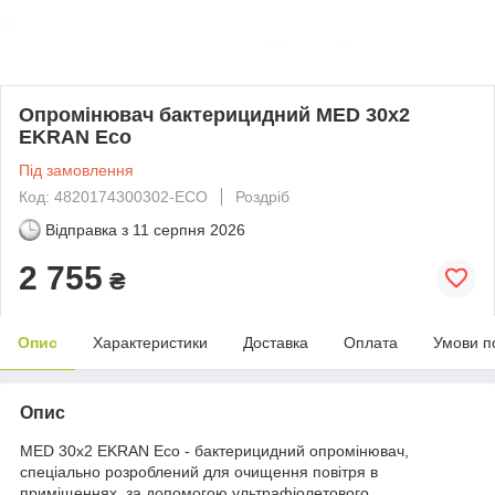
Опромінювач бактерицидний MED 30х2
EKRAN Eco
Під замовлення
Код: 4820174300302-ECO
Роздріб
Відправка з
11 серпня 2026
2 755
₴
Опис
Характеристики
Доставка
Оплата
Умови п
Опис
MED 30х2 EKRAN Eco - бактерицидний опромінювач,
спеціально розроблений для очищення повітря в
приміщеннях, за допомогою ультрафіолетового