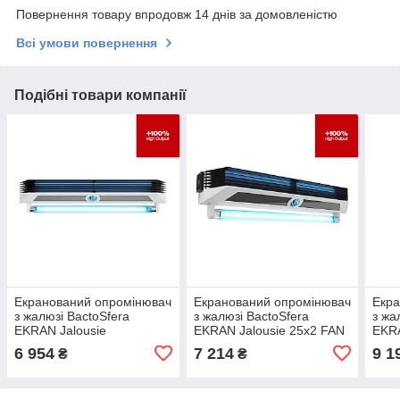
Повернення товару впродовж 14 днів за домовленістю
Всі умови повернення
Подібні товари компанії
Екранований опромінювач
Екранований опромінювач
Екра
з жалюзі BactoSfera
з жалюзі BactoSfera
з жа
EKRAN Jalousie
EKRAN Jalousie 25х2 FAN
EKRA
25х2+100%
+ 100%
+ 1
6 954
7 214
9 1
₴
₴