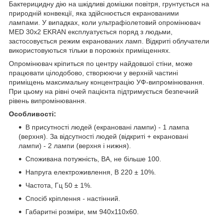
Бактерицидну дію на шкідливі домішки повітря, грунтується на
природній конвекції, яка здійснюється екранованими
лампами. У випадках, коли ультрафіолетовий опромінювач
MED 30х2 EKRAN експлуатується поряд з людьми,
застосовується режим екранованих ламп. Відкриті облучатели
використовуються тільки в порожніх приміщеннях.
Опромінювач кріпиться по центру найдовшої стіни, може
працювати цілодобово, створюючи у верхній частині
приміщень максимальну концентрацію УФ-випромінювання.
При цьому на рівні очей пацієнта підтримується безпечний
рівень випромінювання.
Особливості:
В присутності людей (екрановані лампи) - 1 лампа
(верхня). За відсутності людей (відкриті + екрановані
лампи) - 2 лампи (верхня і нижня).
Споживана потужність, ВА, не більше 100.
Напруга електроживлення, В 220 ± 10%.
Частота, Гц 50 ± 1%.
Спосіб кріплення - настінний.
Габаритні розміри, мм 940х110х60.