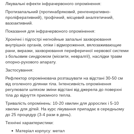
Лікувальні ефекти інфрачервоного опромінення:
Протизапальний (протинабряковий, ренгенеративно-
проліферативний), трофічний, місцевий аналгетичний,
вазоактивний.
Показання для інфрачервоного опромінення:
Хронічні і підгострі негнойные запальні захворювання
внутрішніх органів, опіки і відмороження, вялозаживающие
рани, виразки, захворювання периферичної нервової системи
з больовим синдромом (міозити, невралгії), наслідки травм
опорно-рухового апарату.
Застосування:
Рефлектор опромінювача розташувати на відстані 30-50 см
від оголеного ділянки тіла. Інтенсивність опромінення
регулювати шляхом зміни відстані від джерела до поверхні
тіла до відчуття приємного тепла.
Тривалість опромінень: 10-20 хвилин для дорослих і 5-10
хвилин для дітей. На курс лікування припадає в середньому
до 25 процедур (3-4 рази в день).
Технічні характеристики:
Матеріал корпусу: метал