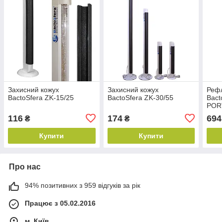
Захисний кожух
Захисний кожух
Рефл
BactoSfera ZK-15/25
BactoSfera ZK-30/55
Bact
POR
116
174
694
₴
₴
Купити
Купити
Про нас
94% позитивних з 959 відгуків за рік
Працює з 05.02.2016
м. Київ