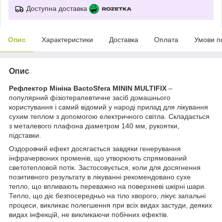
Доступна доставка
Опис
Характеристики
Доставка
Оплата
Умови п
Опис
Рефлектор Мініна BactoSfera MININ MULTIFIX
–
популярний фізіотерапевтичне засіб домашнього
користування і самий відомий у народі прилад для лікування
сухим теплом з допомогою електричного світла. Складається
з металевого плафона діаметром 140 мм, рукоятки,
підставки.
Оздоровчий ефект досягається завдяки генерування
інфрачервоних променів, що утворюють спрямований
светотепловой потік. Застосовується, коли для досягнення
позитивного результату в лікуванні рекомендовано сухе
тепло, що впливають переважно на поверхневі шкірні шари.
Тепло, що діє безпосередньо на тіло хворого, лікує запальні
процеси, викликає полегшення при всіх видах застуди, деяких
видах інфекцій, не викликаючи побічних ефектів.