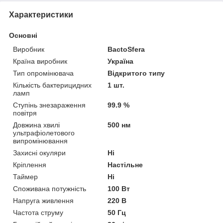
Характеристики
Основні
Виробник
BactoSfera
Країна виробник
Україна
Тип опромінювача
Відкритого типу
Кількість бактерицидних
1 шт.
ламп
Ступінь знезараження
99.9 %
повітря
Довжина хвилі
500 нм
ультрафіолетового
випромінювання
Захисні окуляри
Ні
Кріплення
Настільне
Таймер
Ні
Споживана потужність
100 Вт
Напруга живлення
220 В
Частота струму
50 Гц