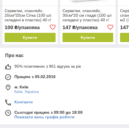
Серветки, спанлейс,
Серветки, спанлейс,
Серв
20см*20см Сітка (100 шт.
30см*20 см гладкі (100 шт
спан
складені в пластах) 40 г/
складені у пластах) 40 г/
м2 (
м2, ТМ Panni Mlada
м2, ТМ Doily
Doil
100
147
147
₴/упаковка
₴/упаковка
Купити
Купити
Про нас
95% позитивних з 961 відгука за рік
Працює з 05.02.2016
м. Київ
Київ, Україна
Контакти
Сьогодні працює з 09:00 до 18:00
Показати весь графік роботи