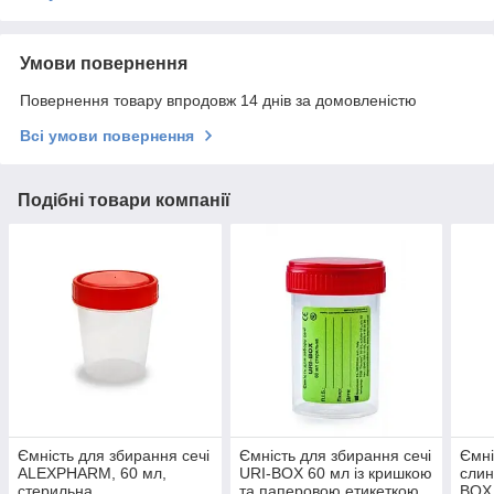
Умови повернення
Повернення товару впродовж 14 днів за домовленістю
Всі умови повернення
Подібні товари компанії
Ємність для збирання сечі
Ємність для збирання сечі
Ємні
ALEXPHARM, 60 мл,
URI-BOX 60 мл із кришкою
слин
стерильна
та паперовою етикеткою,
BOX 