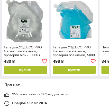
Гель для УЗД ECO PRO
Гель для УЗД ECO PRO
Hema
Gel високої в'язкості,
Gel високої в'язкості,
гемо
прозорий білий, 5000 г
прозорий блакитний, 5000
г
480
498
34
₴
₴
Купити
Купити
Про нас
95% позитивних з 963 відгуків за рік
Працює з 05.02.2016