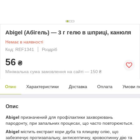
Abigel (Абігель) — 3 г гелю в шприці, канюля
Немає в наявності
Код: REF1341
Роздріб
56
₴
Мінімальна сума замовлення на сайті — 150 ₴
Опис
Характеристики
Доставка
Оплата
Умови п
Опис
Abigel
призначений для профілактики захворювань
пародонту, при запальних процесах, що часто повторюються.
Abigel
містить екстракт кори дуба та ялицеву олію, що
забезпечує протизапальну, антисептичну, кровоспинну дію та