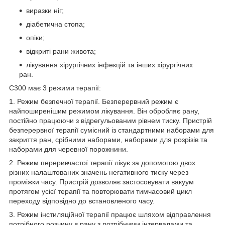
виразки ніг;
діабетична стопа;
опіки;
відкриті рани живота;
лікування хірургічних інфекцій та інших хірургічних
ран.
C300 має 3 режими терапії:
1. Режим безпечної терапії. Безперервний режим є
найпоширенішим режимом лікування. Він обробляє рану,
постійно працюючи з відрегульованим рівнем тиску. Пристрій
безперервної терапії сумісний із стандартними наборами для
закриття ран, срібними наборами, наборами для розрізів та
наборами для черевної порожнини.
2. Режим переривчастої терапії лікує за допомогою двох
різних налаштованих значень негативного тиску через
проміжки часу. Пристрій дозволяє застосовувати вакуум
протягом усієї терапії та повторювати тимчасовий цикл
переходу відповідно до встановленого часу.
3. Режим інстиляційної терапії працює шляхом відправлення
потрібного розчину в рану з потрібними інтервалами та