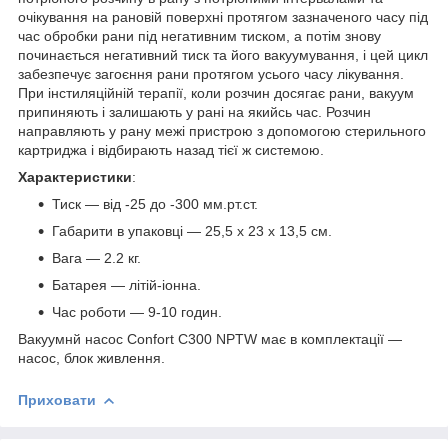
очікування на рановій поверхні протягом зазначеного часу під
час обробки рани під негативним тиском, а потім знову
починається негативний тиск та його вакуумування, і цей цикл
забезпечує загоєння рани протягом усього часу лікування.
При інстиляційній терапії, коли розчин досягає рани, вакуум
припиняють і залишають у рані на якийсь час. Розчин
направляють у рану межі пристрою з допомогою стерильного
картриджа і відбирають назад тієї ж системою.
Характеристики
:
Тиск — від -25 до -300 мм.рт.ст.
Габарити в упаковці — 25,5 х 23 х 13,5 см.
Вага — 2.2 кг.
Батарея — літій-іонна.
Час роботи — 9-10 годин.
Вакуумнй насос Confort C300 NPTW має в комплектації —
насос, блок живлення.
Приховати