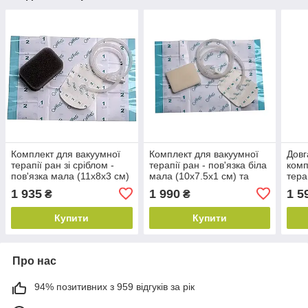
Комплект для вакуумної
Комплект для вакуумної
Довг
терапії ран зі сріблом -
терапії ран - пов'язка біла
комп
пов'язка мала (11х8х3 см)
мала (10х7.5х1 см) та
тера
та аксесуари
аксесуари
вели
1 935
1 990
1 5
₴
₴
Купити
Купити
Про нас
94% позитивних з 959 відгуків за рік