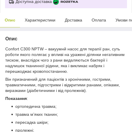
Доступна доставка
Опис
Характеристики
Доставка
Оплата
Умови п
Опис
Confort C300 NPTW – вакуумнй насос для терапії ран, суть
роботи якого полягає у впливі на уражені ділянки негативним
тиском, внаслідок чого з рани видаляються бактерії і
надлишок тканинної рідини, яка і викликає набряк і
перешкоджає кровопостачанню.
Він призначений для пацієнтів з хронічними, гострими,
травматичними, підгострими і відкритими ранами, опіками,
виразками (діабетичними і від пролежнів).
Показання
:
ортопедична травма;
травма м’яких тканин;
пересадка шкіри;
пролежні;