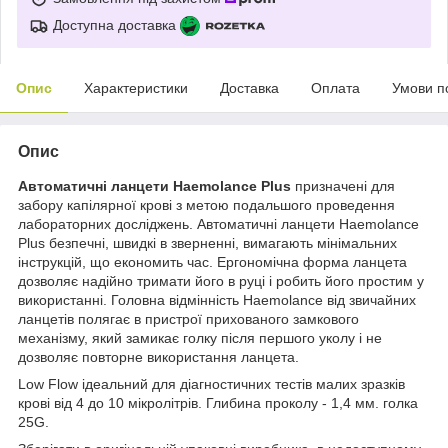
Доступна доставка
Опис
Характеристики
Доставка
Оплата
Умови п
Опис
Автоматичні ланцети Haemolance Plus
призначені для
забору капілярної крові з метою подальшого проведення
лабораторних досліджень. Автоматичні ланцети Haemolance
Plus безпечні, швидкі в зверненні, вимагають мінімальних
інструкцій, що економить час. Ергономічна форма ланцета
дозволяє надійно тримати його в руці і робить його простим у
використанні. Головна відмінність Haemolance від звичайних
ланцетів полягає в пристрої прихованого замкового
механізму, який замикає голку після першого уколу і не
дозволяє повторне використання ланцета.
Low Flow ідеальний для діагностичних тестів малих зразків
крові від 4 до 10 мікролітрів. Глибина проколу - 1,4 мм. голка
25G.