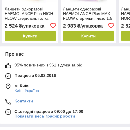
Ланцети одноразові
Ланцети одноразові
Ланц
HAEMOLANCE Plus HIGH
HAEMOLANCE Plus MAX
HAE
FLOW стерильні, голка
FLOW стерильні, лезо 1.5
NOR
18G з глибиною
мм з глибиною проникн.
голк
2 524
2 983
2 5
₴/упаковка
₴/упаковка
проникнення. 1.8 мм, 200
1.6 мм, 200 шт.
прон
шт.
шт.
Купити
Купити
Про нас
95% позитивних з 961 відгука за рік
Працює з 05.02.2016
м. Київ
Київ, Україна
Контакти
Сьогодні працює з 09:00 до 17:00
Показати весь графік роботи