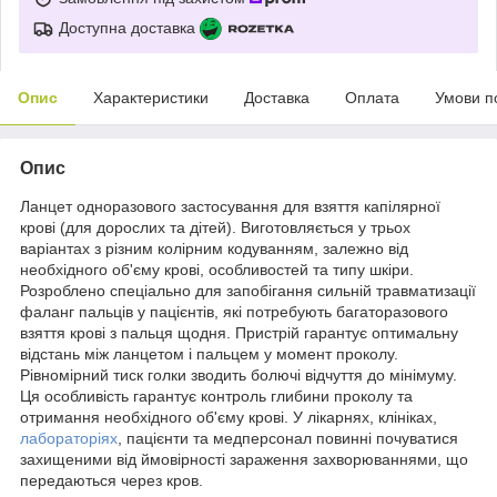
Доступна доставка
Опис
Характеристики
Доставка
Оплата
Умови п
Опис
Ланцет одноразового застосування для взяття капілярної
крові (для дорослих та дітей). Виготовляється у трьох
варіантах з різним колірним кодуванням, залежно від
необхідного об'єму крові, особливостей та типу шкіри.
Розроблено спеціально для запобігання сильній травматизації
фаланг пальців у пацієнтів, які потребують багаторазового
взяття крові з пальця щодня. Пристрій гарантує оптимальну
відстань між ланцетом і пальцем у момент проколу.
Рівномірний тиск голки зводить болючі відчуття до мінімуму.
Ця особливість гарантує контроль глибини проколу та
отримання необхідного об'єму крові. У лікарнях, клініках,
лабораторіях
, пацієнти та медперсонал повинні почуватися
захищеними від ймовірності зараження захворюваннями, що
передаються через кров.