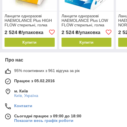
Ланцети одноразові
Ланцети одноразові
Ланц
HAEMOLANCE Plus HIGH
HAEMOLANCE Plus LOW
HAE
FLOW стерильні, голка
FLOW стерильні, голка
NOR
18G з глибиною
25G з глибиною
голк
2 524
2 524
2 5
₴/упаковка
₴/упаковка
проникнення. 1.8 мм, 200
проникнення. 1.4 мм, 200
прон
шт.
шт.
шт.
Купити
Купити
Про нас
95% позитивних з 961 відгука за рік
Працює з 05.02.2016
м. Київ
Київ, Україна
Контакти
Сьогодні працює з 09:00 до 18:00
Показати весь графік роботи