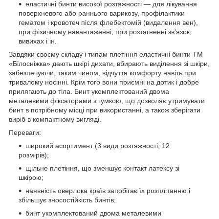
еластичні бинти високої розтяжності — для лікування
поверхневого або раннього варикозу, профілактики
гематом і кровотеч після флебектомій (видалення вен),
при фізичному навантаженні, при розтягненні зв'язок,
вивихах і ін.
Завдяки своєму складу і типам плетіння еластичні бинти ТМ
«Білосніжка» дають шкірі дихати, вбирають виділення зі шкіри,
забезпечуючи, таким чином, відчуття комфорту навіть при
тривалому носінні. Крім того вони приємні на дотик і добре
прилягають до тіла. Бинт укомплектований двома
металевими фіксаторами з гумкою, що дозволяє утримувати
бинт в потрібному місці при використанні, а також зберігати
виріб в компактному вигляді.
Переваги:
широкий асортимент (3 види розтяжності, 12
розмірів);
щільне плетіння, що зменшує контакт латексу зі
шкірою;
наявність оверлока країв запобігає їх розплітанню і
збільшує зносостійкість бинтів;
бинт укомплектований двома металевими