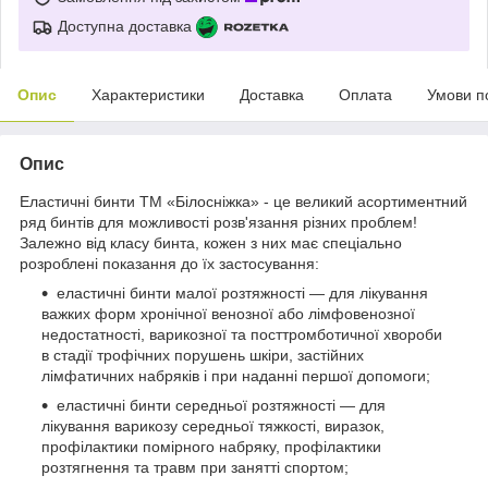
Доступна доставка
Опис
Характеристики
Доставка
Оплата
Умови п
Опис
Еластичні бинти ТМ «Білосніжка» - це великий асортиментний
ряд бинтів для можливості розв'язання різних проблем!
Залежно від класу бинта, кожен з них має спеціально
розроблені показання до їх застосування:
еластичні бинти малої розтяжності — для лікування
важких форм хронічної венозної або лімфовенозної
недостатності, варикозної та посттромботичної хвороби
в стадії трофічних порушень шкіри, застійних
лімфатичних набряків і при наданні першої допомоги;
еластичні бинти середньої розтяжності — для
лікування варикозу середньої тяжкості, виразок,
профілактики помірного набряку, профілактики
розтягнення та травм при занятті спортом;