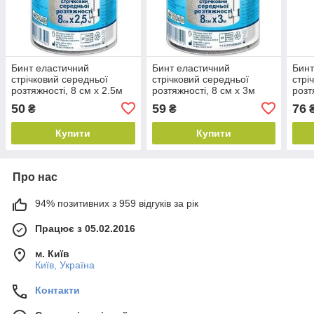
Бинт еластичний
Бинт еластичний
Бинт
стрічковий середньої
стрічковий середньої
стрі
розтяжності, 8 см х 2.5м
розтяжності, 8 см х 3м
розт
50
59
76
₴
₴
Купити
Купити
Про нас
94% позитивних з 959 відгуків за рік
Працює з 05.02.2016
м. Київ
Київ, Україна
Контакти