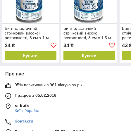
Бинт еластичний
Бинт еластичний
Бинт
стрічковий високої
стрічковий високої
стрі
розтяжності, 8 см х 1 м
розтяжності, 8 см х 1.5 м
розт
24
34
43
₴
₴
Купити
Купити
Про нас
95% позитивних з 961 відгука за рік
Працює з 05.02.2016
м. Київ
Київ, Україна
Контакти