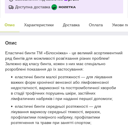
Доступна доставка
Опис
Характеристики
Доставка
Оплата
Умови п
Опис
Еластичні бинти ТМ «Білосніжка» - це великий асортиментний
ряд бинтів для можливості розв'язання різних проблем!
Залежно від класу бинта, кожен з них має спеціально
розроблені показання до їх застосування:
еластичні бинти малої розтяжності — для лікування
важких форм хронічної венозної або лімфовенозної
недостатності, варикозної та посттромботичної хвороби
в стадії трофічних порушень шкіри, застійних
лімфатичних набряків і при наданні першої допомоги;
еластичні бинти середньої розтяжності — для
лікування варикозу середньої тяжкості, виразок,
профілактики помірного набряку, профілактики
розтягнення та травм при занятті спортом;