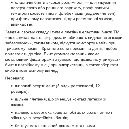
еластичні бинти високої розтяжності — для лікування
поверхневого або раннього варикозу, профілактики
гематом і кровотеч після флебектомій (видалення вен),
при фізичному навантаженні, при розтягненні зв'язок,
вивихах і ін.
Завдяки своєму складу і типам плетіння еластичні бинти ТМ
«Білосніжка» дають шкірі дихати, вбирають виділення зі шкіри,
забезпечуючи, таким чином, відчуття комфорту навіть при
тривалому носінні. Крім того вони приємні на дотик і добре
прилягають до тіла. Бинт укомплектований двома
металевими фіксаторами з гумкою, що дозволяє утримувати
бинт в потрібному місці при використанні, а також зберігати
виріб в компактному вигляді.
Переваги:
широкий асортимент (3 види розтяжності, 12
розмірів);
щільне плетіння, що зменшує контакт латексу зі
шкірою;
наявність оверлока країв запобігає їх розплітанню і
збільшує зносостійкість бинтів;
бинт укомплектований двома металевими