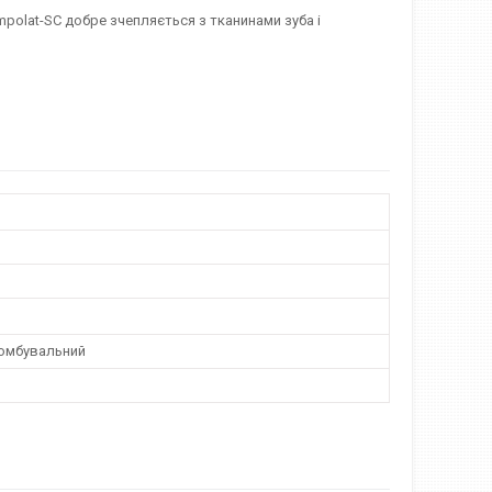
polat-SC добре зчепляється з тканинами зуба і
омбувальний