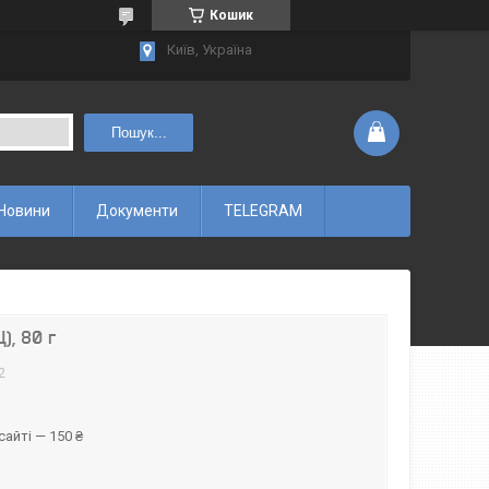
Кошик
Київ, Україна
Пошук...
Новини
Документи
TELEGRAM
), 80 г
2
айті — 150 ₴