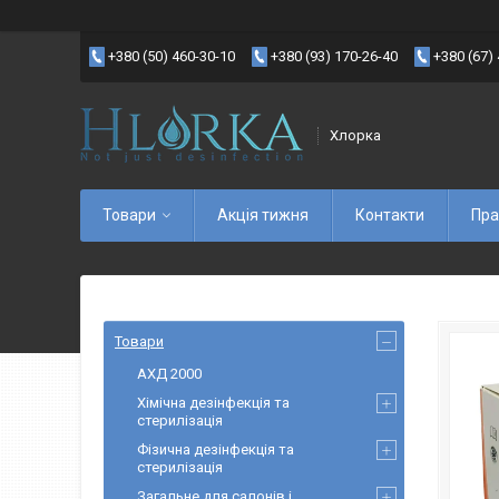
+380 (50) 460-30-10
+380 (93) 170-26-40
+380 (67)
Хлорка
Товари
Акція тижня
Контакти
Пра
Товари
АХД 2000
Хімічна дезінфекція та
стерилізація
Фізична дезінфекція та
стерилізація
Загальне для салонів і