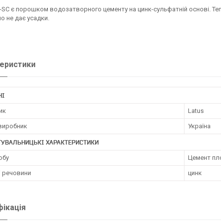
-SC є порошком водозатворного цементу на цинк-сульфатній основі. Tem
о не дає усадки.
еристики
НІ
ик
Latus
 виробник
Україна
ТУВАЛЬНИЦЬКІ ХАРАКТЕРИСТИКИ
обу
Цемент пл
і речовини
цинк
ікація