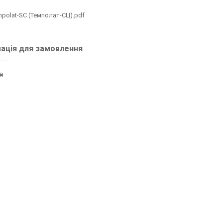
polat-SC (Темполат-СЦ).pdf
ація для замовлення
₴