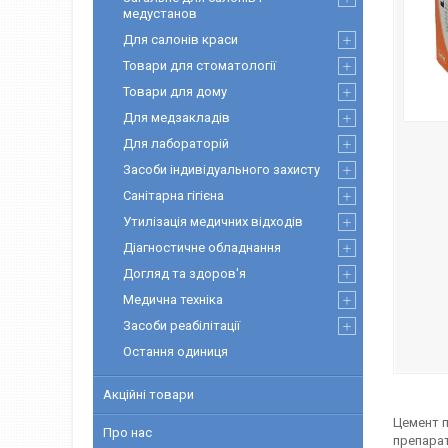
медустанов
Для салонів краси
Товари для стоматології
Товари для дому
Для медзакладів
Для лабораторій
Засоби індивідуального захисту
Санітарна гігієна
Утилізація медичних відходів
Діагностичне обладнання
Догляд та здоров'я
Медична техніка
Засоби реабілітації
Остання одиниця
Акційні товари
Цемент п
Про нас
препарат