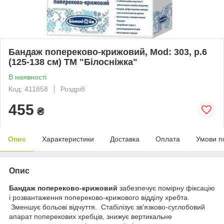
Бандаж попереково-крижовий, Mod: 303, р.6
(125-138 см) ТМ "Білосніжка"
В наявності
Код: 411858
Роздріб
455
₴
Опис
Характеристики
Доставка
Оплата
Умови п
Опис
Бандаж попереково-крижовий
забезпечує помірну фіксацію
і розвантаження попереково-крижового відділу хребта.
Зменшує больові відчуття. Стабілізує зв'язково-суглобовий
апарат поперекових хребців, знижує вертикальне