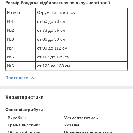
Розмір бандажа підбирається по окружності талії
Розмір
Окружність талії, см
№1
от 60 до 73 см
№2
от 73 до 86 см
№3
от 86 до 99 см
№4
от 99 до 112 см
№5
от 112 до 125 см
№6
от 125 до 138 см
Приховати
Характеристики
Основні атрибути
Виробник
Укрмедтекстиль
Країна виробник
Україна
Область фіксації
Попереково-крижовий