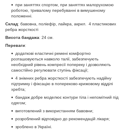
при заняттях спортом, при заняттях малорухомою
роботою, тривалому перебуванні в вимушеному
положенні.
Склад
: бавовна, поліефір, лайкра, акрил. 4 пластикових
ребра жорсткості
Висота бандажа
: 24 см.
Переваги
:
додаткові еластичні ремені комфортно
розташовуються навколо талії, забезпечують
необхідний рівень компресії попереку і дозволяють
самостійно регулювати ступінь фіксації;
4 знімних ребра жорсткості забезпечують надійну
підтримку і фіксацію в попереково-крижовому відділі
хребта;
бандаж добре моделює контури тіла і непомітний під
одягом;
виготовлений з використанням бавовни;
розроблений відповідно до рекомендацій лікаря;
зроблено в Україні.