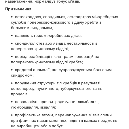
навантаження, нормалізує тонус м'язів.
Призначення
:
остеохондроз, спондильоз, остеоартроз міжхребцевих
суглобів попереково-крижового відділу хребта з
больовим синдромом;
наявність гриж міжхребцевих дисків;
спондилолістез або явища нестабільності в
попереково-крижовому відділі;
період реабілітації після травм і операцій на
попереково-крижовому відділі хребта;
вроджені аномалії, що супроводжуються больовим
синдромом;
порушення структури тіл хребців в результаті
остеопорозу, пухлинного, туберкульозного та ін.
процесів;
неврологічні прояви: радикуліти, люмбалгія,
люмбоішіалгія, івзіалгія;
профілактика втоми, перенапруження м'язів спини
при фізичних навантаженнях, піднятті важких предметів
на виробництві або в побуті;