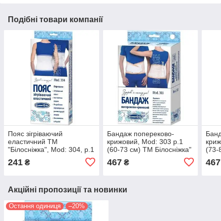
Подібні товари компанії
Пояс зігріваючий
Бандаж попереково-
Банд
еластичний ТМ
крижовий, Mod: 303 р.1
криж
"Білосніжка", Mod: 304, р.1
(60-73 см) ТМ Білосніжка"
(73-
(60-67см)
241
467
467
₴
₴
Акційні пропозиції та новинки
Остання одиниця
–20%