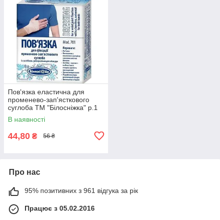
Пов'язка еластична для
променево-зап'ясткового
суглоба ТМ "Білосніжка" р.1
(15-16см)
В наявності
44,80
₴
56 ₴
Про нас
95% позитивних з 961 відгука за рік
Працює з 05.02.2016