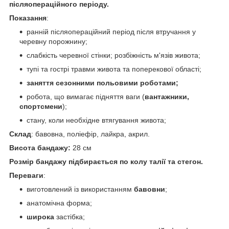
післяопераційного періоду.
Показання
:
ранній післяопераційний період після втручання у
черевну порожнину;
слабкість черевної стінки; розбіжність м'язів живота;
тупі та гострі травми живота та поперекової області;
заняття сезонними польовими роботами;
робота, що вимагає підняття ваги (
вантажники,
спортсмени
);
стану, коли необхідне втягування живота;
Склад
: бавовна, поліефір, лайкра, акрил.
Висота бандажу:
28 см
Розмір бандажу підбирається по колу талії та стегон.
Переваги
:
виготовлений із використанням
бавовни
;
анатомічна форма;
широка
застібка;