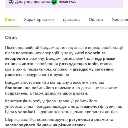
Доступна доставка
Опис
Характеристики
Доставка
Оплата
Умови п
Опис
Післяопераційний бандаж застосовується в період реабілітації
після порожнинних операцій, у тому числі
пологів
та
кесаревого
розтину. Бандаж призначений для
підтримки
стінок живота
, запобігання
розходженню швів
, стяжки
країв рани, таким чином, сприяючи
швидкому загоєнню
рани
після хірургічного втручання.
Бандаж виготовлений з матеріалу з високим вмістом
бавовни
, що робить його приємним на дотик і не викликає
подразнень, а також дозволяє шкірі
дихати
.
Конструкція виробу у формі трапеції робить його
універсальним - бандаж підходить як для
жіночої фігури
, так
і для
чоловічої
- і дає можливість щільно прилягати до тіла.
Широка застібка дозволяє зручно
регулювати розмір та
застосовувати бандаж на різних етапах