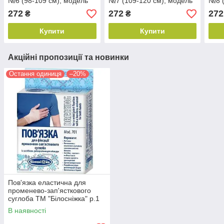
№6 (98-109 см), модель
№7 (109-120 см), модель
№8 (
201
201
201
272
272
272
₴
₴
Купити
Купити
Акційні пропозиції та новинки
Остання одиниця
–20%
Пов'язка еластична для
променево-зап'ясткового
суглоба ТМ "Білосніжка" р.1
(15-16см)
В наявності