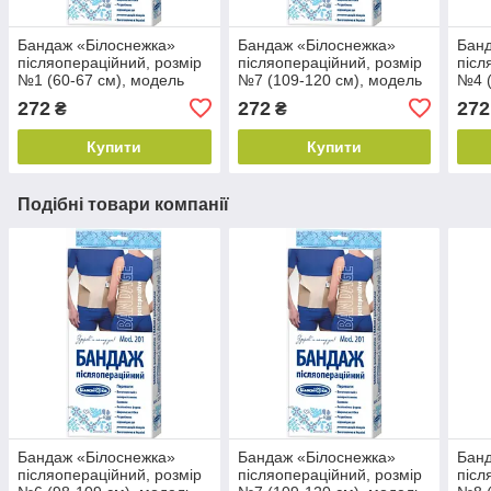
Бандаж «Білоснежка»
Бандаж «Білоснежка»
Банд
післяопераційний, розмір
післяопераційний, розмір
післ
№1 (60-67 см), модель
№7 (109-120 см), модель
№4 (
201
201
201
272
272
272
₴
₴
Купити
Купити
Подібні товари компанії
Бандаж «Білоснежка»
Бандаж «Білоснежка»
Банд
післяопераційний, розмір
післяопераційний, розмір
післ